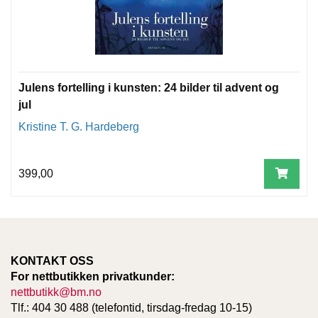
T
E
O
L
O
G
Julens fortelling i kunsten: 24 bilder til advent og
I
O
jul
G
Kristine T. G. Hardeberg
S
T
U
D
399,00
I
E
KONTAKT OSS
For nettbutikken privatkunder:
nettbutikk@bm.no
Tlf.: 404 30 488 (telefontid, tirsdag-fredag 10-15)