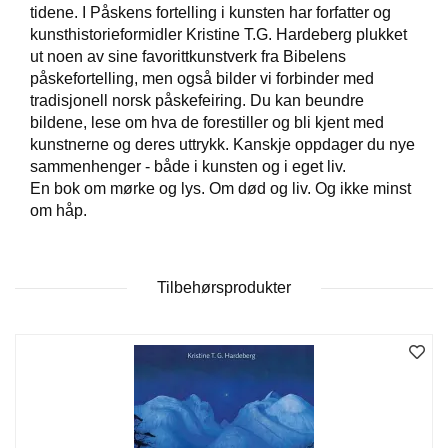
tidene. I Påskens fortelling i kunsten har forfatter og
kunsthistorieformidler Kristine T.G. Hardeberg plukket
W
ut noen av sine favorittkunstverk fra Bibelens
I
påskefortelling, men også bilder vi forbinder med
L
tradisjonell norsk påskefeiring. Du kan beundre
L
bildene, lese om hva de forestiller og bli kjent med
O
kunstnerne og deres uttrykk. Kanskje oppdager du nye
W
sammenhenger - både i kunsten og i eget liv.
T
En bok om mørke og lys. Om død og liv. Og ikke minst
R
E
om håp.
E
Tilbehørsprodukter
B
I
B
L
E
R