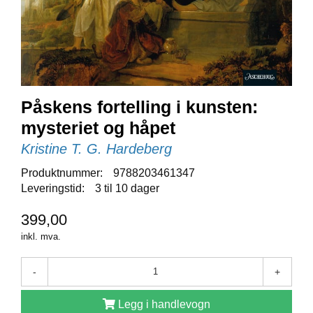
E
N
I
G
H
E
T
Påskens fortelling i kunsten:
mysteriet og håpet
N
Y
Kristine T. G. Hardeberg
H
E
Produktnummer:
9788203461347
T
Leveringstid:
3 til 10 dager
E
R
399,00
inkl. mva.
T
-
+
I
L
B
Legg i handlevogn
U