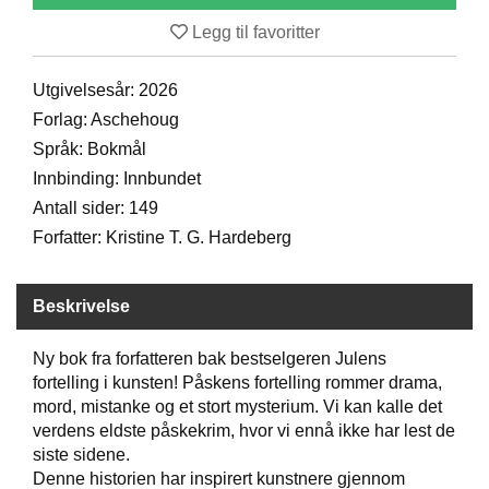
D
Legg til favoritter
Utgivelsesår: 2026
B
Ø
Forlag: Aschehoug
K
Språk: Bokmål
E
Innbinding: Innbundet
R
Antall sider: 149
Forfatter: Kristine T. G. Hardeberg
B
A
R
Beskrivelse
N
Ny bok fra forfatteren bak bestselgeren Julens
fortelling i kunsten! Påskens fortelling rommer drama,
G
mord, mistanke og et stort mysterium. Vi kan kalle det
A
verdens eldste påskekrim, hvor vi ennå ikke har lest de
V
E
siste sidene.
R
Denne historien har inspirert kunstnere gjennom