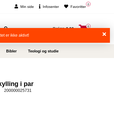
0
Min side
Infosenter
Favoritter
0
Beløp
0,00
et er ikke aktivt!
Bibler
Teologi og studie
ylling i par
:
200000025731