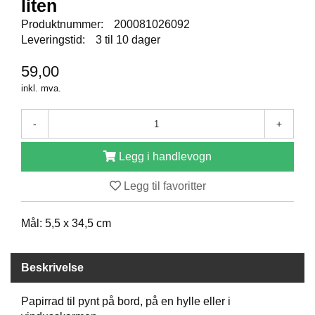
liten
E
N
Produktnummer:
200081026092
I
Leveringstid:
3 til 10 dager
G
H
59,00
E
T
inkl. mva.
-
+
N
Y
Legg i handlevogn
H
E
T
Legg til favoritter
E
R
Mål: 5,5 x 34,5 cm
T
Beskrivelse
I
L
B
Papirrad til pynt på bord, på en hylle eller i
U