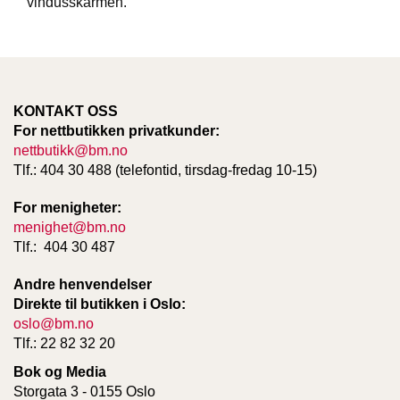
vindusskarmen.
D
B
Ø
KONTAKT OSS
K
E
For nettbutikken privatkunder:
R
nettbutikk@bm.no
Tlf.: 404 30 488 (telefontid, tirsdag-fredag 10-15)
B
For menigheter:
A
menighet@bm.no
R
Tlf.: 404 30 487
N
Andre henvendelser
Direkte til butikken i Oslo:
G
oslo@bm.no
A
Tlf.: 22 82 32 20
V
E
Bok og Media
R
Storgata 3 - 0155 Oslo