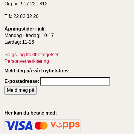
Org.nr.: 917 221 812
Tlf.: 22 82 32 20
W
I
L
Åpningstider i juli:
L
Mandag - fredag: 10-17
O
Lørdag: 11-16
W
T
Salgs- og fraktbetingelser
R
Personvernerklæring
E
E
Meld deg på vårt nyhetsbrev:
E-postadresse:
B
I
B
L
E
Her kan du betale med:
R