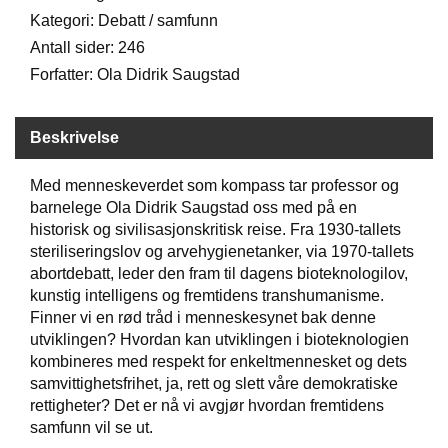
Kategori: Debatt / samfunn
Antall sider: 246
W
I
Forfatter: Ola Didrik Saugstad
L
L
O
Beskrivelse
W
T
Med menneskeverdet som kompass tar professor og
R
E
barnelege Ola Didrik Saugstad oss med på en
E
historisk og sivilisasjonskritisk reise. Fra 1930-tallets
steriliseringslov og arvehygienetanker, via 1970-tallets
abortdebatt, leder den fram til dagens bioteknologilov,
B
kunstig intelligens og fremtidens transhumanisme.
I
Finner vi en rød tråd i menneskesynet bak denne
B
utviklingen? Hvordan kan utviklingen i bioteknologien
L
kombineres med respekt for enkeltmennesket og dets
E
samvittighetsfrihet, ja, rett og slett våre demokratiske
R
rettigheter? Det er nå vi avgjør hvordan fremtidens
samfunn vil se ut.