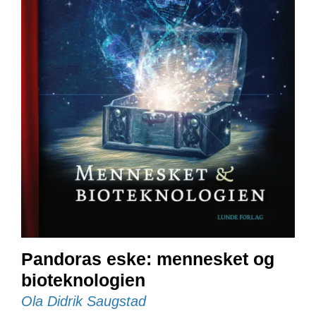
E
N
I
G
H
E
T
N
Y
H
E
T
E
R
Pandoras eske: mennesket og
T
I
bioteknologien
L
Ola Didrik Saugstad
B
U