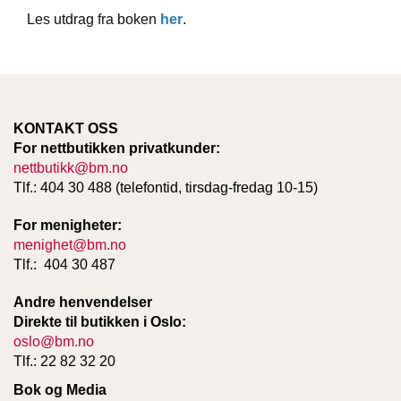
T
Les utdrag fra boken
her
.
E
O
L
O
G
I
KONTAKT OSS
O
G
For nettbutikken privatkunder:
S
nettbutikk@bm.no
T
Tlf.: 404 30 488 (telefontid, tirsdag-fredag 10-15)
U
D
For menigheter:
I
menighet@bm.no
E
Tlf.: 404 30 487
Andre henvendelser
Direkte til butikken i Oslo:
oslo@bm.no
Tlf.: 22 82 32 20
Bok og Media