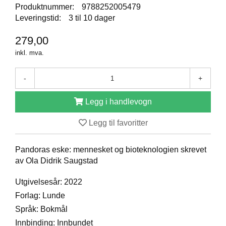
Produktnummer:
9788252005479
D
Leveringstid:
3 til 10 dager
279,00
B
inkl. mva.
Ø
K
E
-
+
R
Legg i handlevogn
B
Legg til favoritter
A
R
N
Pandoras eske: mennesket og bioteknologien skrevet
av Ola Didrik Saugstad
G
Utgivelsesår: 2022
A
Forlag: Lunde
V
Språk: Bokmål
E
R
Innbinding: Innbundet