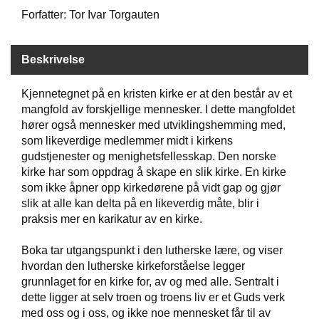
Forfatter: Tor Ivar Torgauten
W
I
Beskrivelse
L
L
Kjennetegnet på en kristen kirke er at den består av et
O
W
mangfold av forskjellige mennesker. I dette mangfoldet
T
hører også mennesker med utviklingshemming med,
R
som likeverdige medlemmer midt i kirkens
E
gudstjenester og menighetsfellesskap. Den norske
E
kirke har som oppdrag å skape en slik kirke. En kirke
som ikke åpner opp kirkedørene på vidt gap og gjør
slik at alle kan delta på en likeverdig måte, blir i
B
praksis mer en karikatur av en kirke.
I
B
Boka tar utgangspunkt i den lutherske lære, og viser
L
E
hvordan den lutherske kirkeforståelse legger
R
grunnlaget for en kirke for, av og med alle. Sentralt i
dette ligger at selv troen og troens liv er et Guds verk
med oss og i oss, og ikke noe mennesket får til av