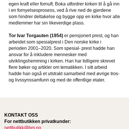
T
egen kraft eller fornuft. Boka utfordrer kirken til å gå inn
E
i en fornyelsesprosess, ved å rive ned de gjerdene
O
som hindrer deltakelse og bygge opp en kirke hvor alle
L
medlemmer har sin likeverdige plass.
O
G
Tor Ivar Torgauten (1954)
er pensjonert prest, og han
I
O
arbeidet som spesialprest i Den norske kirke i
G
perioden 2001–2020. Som spesial- prest hadde han
S
ansvar for å inkludere mennesker med
T
utviklingshemming i kirken. Han har tidligere skrevet
U
flere bøker og artikler om tematikken. I sitt arbeid
D
hadde han også et utstrakt samarbeid med øvrige tros-
I
og livssynssamfunn og med de offentlige etater.
E
KONTAKT OSS
For nettbutikken privatkunder:
nettbutikk@bm.no