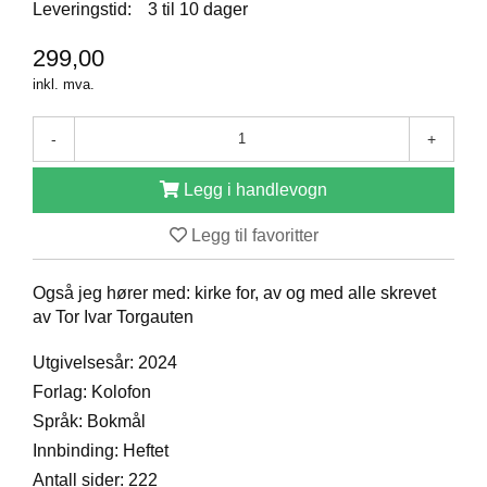
Leveringstid:
3 til 10 dager
D
299,00
inkl. mva.
B
Ø
K
-
+
E
R
Legg i handlevogn
Legg til favoritter
B
A
Også jeg hører med: kirke for, av og med alle skrevet
R
N
av Tor Ivar Torgauten
Utgivelsesår: 2024
G
Forlag: Kolofon
A
Språk: Bokmål
V
Innbinding: Heftet
E
R
Antall sider: 222