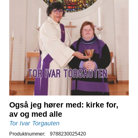
E
N
I
G
H
E
T
N
Y
H
E
T
E
R
Også jeg hører med: kirke for,
av og med alle
T
I
Tor Ivar Torgauten
L
B
Produktnummer:
9788230025420
U