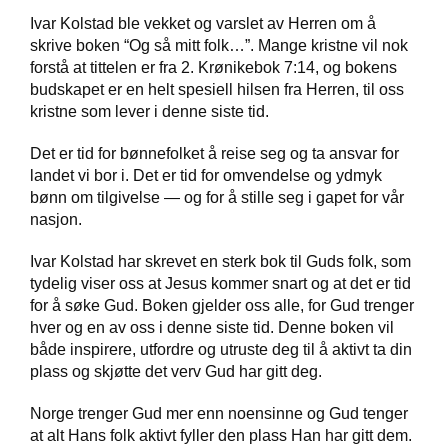
Ivar Kolstad ble vekket og varslet av Herren om å
skrive boken “Og så mitt folk…”. Mange kristne vil nok
W
forstå at tittelen er fra 2. Krønikebok 7:14, og bokens
I
budskapet er en helt spesiell hilsen fra Herren, til oss
L
kristne som lever i denne siste tid.
L
O
W
Det er tid for bønnefolket å reise seg og ta ansvar for
T
landet vi bor i. Det er tid for omvendelse og ydmyk
R
bønn om tilgivelse — og for å stille seg i gapet for vår
E
nasjon.
E
Ivar Kolstad har skrevet en sterk bok til Guds folk, som
tydelig viser oss at Jesus kommer snart og at det er tid
B
for å søke Gud. Boken gjelder oss alle, for Gud trenger
I
hver og en av oss i denne siste tid. Denne boken vil
B
både inspirere, utfordre og utruste deg til å aktivt ta din
L
plass og skjøtte det verv Gud har gitt deg.
E
R
Norge trenger Gud mer enn noensinne og Gud tenger
at alt Hans folk aktivt fyller den plass Han har gitt dem.