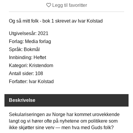
Legg til favoritter
D
Og så mitt folk - bok 1 skrevet av Ivar Kolstad
B
Ø
Utgivelsesår: 2021
K
Forlag: Media forlag
E
R
Språk: Bokmål
Innbinding: Heftet
Kategori: Kristendom
B
Antall sider: 108
A
R
Forfatter: Ivar Kolstad
N
Beskrivelse
G
A
Sekulariseringen av Norge har kommet urovekkende
V
langt og vi hører ofte på nyhetene om politikere som
E
ikke skjøtter sine verv — men hva med Guds folk?
R