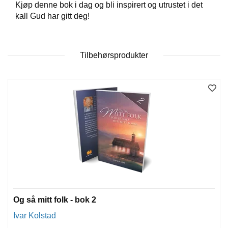
Kjøp denne bok i dag og bli inspirert og utrustet i det
T
E
kall Gud har gitt deg!
O
L
O
G
Tilbehørsprodukter
I
O
G
S
T
U
D
I
E
Og så mitt folk - bok 2
Ivar Kolstad