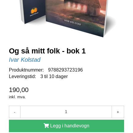
E
N
I
G
H
E
T
Og så mitt folk - bok 1
N
Ivar Kolstad
Y
H
Produktnummer:
9788293723196
E
Leveringstid:
3 til 10 dager
T
E
190,00
R
inkl. mva.
T
-
+
I
L
Legg i handlevogn
B
U