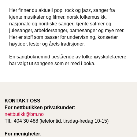
Her finner du aktuell pop, rock og jazz, sanger fra
kjente musikaler og filmer, norsk folkemusikk,
W
I
nasjonale og nordiske sanger, kjente salmer og
L
julesanger, arbeidersanger, barnesanger og mye mer.
L
Her er stoff som passer for undervisning, konserter,
O
høytider, fester og årets tradisjoner.
W
T
En sangboknemnd bestående av folkehøyskolelærere
R
har valgt ut sangene som er med i boka.
E
E
B
I
KONTAKT OSS
B
For nettbutikken privatkunder:
L
E
nettbutikk@bm.no
R
Tlf.: 404 30 488 (telefontid, tirsdag-fredag 10-15)
For menigheter: