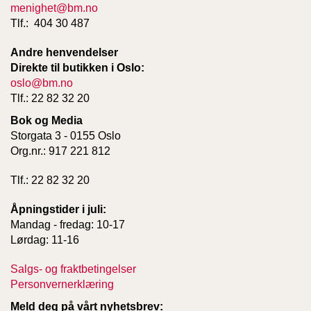
menighet@bm.no
T
E
Tlf.: 404 30 487
O
L
Andre henvendelser
O
Direkte til butikken i Oslo:
G
oslo@bm.no
I
Tlf.: 22 82 32 20
O
G
Bok og Media
S
Storgata 3 - 0155 Oslo
T
Org.nr.: 917 221 812
U
D
I
Tlf.: 22 82 32 20
E
Åpningstider i juli:
Mandag - fredag: 10-17
Lørdag: 11-16
Salgs- og fraktbetingelser
Personvernerklæring
Meld deg på vårt nyhetsbrev: