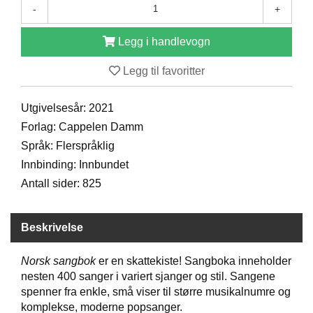
-
+
D
Legg i handlevogn
B
Legg til favoritter
Ø
K
E
Utgivelsesår: 2021
R
Forlag: Cappelen Damm
Språk: Flerspråklig
B
Innbinding: Innbundet
A
Antall sider: 825
R
N
Beskrivelse
G
Norsk sangbok
er en skattekiste! Sangboka inneholder
A
nesten 400 sanger i variert sjanger og stil. Sangene
V
E
spenner fra enkle, små viser til større musikalnumre og
R
komplekse, moderne popsanger.