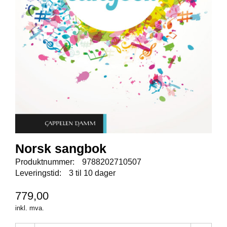
E
N
I
G
H
E
T
N
Y
H
E
T
E
Norsk sangbok
R
Produktnummer:
9788202710507
Leveringstid:
3 til 10 dager
T
779,00
I
L
inkl. mva.
B
U