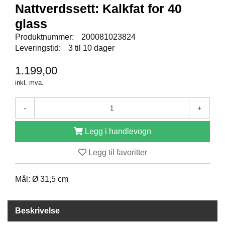
E
Nattverdssett: Kalkfat for 40
N
glass
I
G
Produktnummer:
200081023824
H
Leveringstid:
3 til 10 dager
E
T
1.199,00
inkl. mva.
N
Y
-
+
H
E
Legg i handlevogn
T
E
R
Legg til favoritter
Mål: Ø 31,5 cm
T
I
L
Beskrivelse
B
U