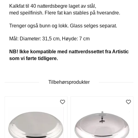
D
Kalkfat til 40 natterdsbegre laget av stål,
med speilfinish. Flere fat kan stables på hverandre.
Trenger også bunn og lokk. Glass selges separat.
B
Ø
K
Mål: Diameter: 31,5 cm, Høyde: 7 cm
E
R
NB! Ikke kompatible med nattverdssettet fra Artistic
som vi førte tidligere.
B
A
Tilbehørsprodukter
R
N
G
A
V
E
R