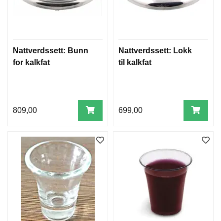
W
I
L
Nattverdssett: Bunn
Nattverdssett: Lokk
L
for kalkfat
til kalkfat
O
W
T
R
E
809,00
699,00
E
B
I
B
L
E
R