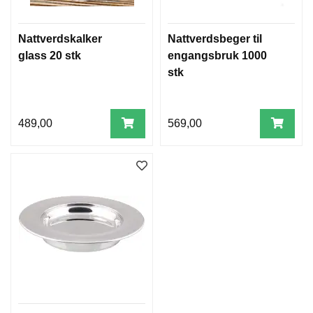
T
E
O
Nattverdskalker
Nattverdsbeger til
L
glass 20 stk
engangsbruk 1000
O
stk
G
I
O
G
489,00
569,00
S
T
U
D
I
E