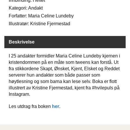
Innbinding: Heftet
Kategori: Andakt
Forfatter: Maria Celine Lundeby
W
I
Illustratør: Kristine Fjermestad
L
L
O
Beskrivelse
W
T
R
I 25 andakter formidler Maria Celine Lundeby kjernen i
E
kristendommen på en måte som tweens kan forstå. Ut
E
fra stikkordene Skapt, Ønsket, Kjent, Elsket og Reddet
serverer hun andakter som både passer som
høytlesning og som barna kan lese selv. Boka er flott
B
illustrert av Kristine Fjermestad, kjent fra #hvilepuls på
I
Instagram.
B
L
Les utdrag fra boken
her
.
E
R