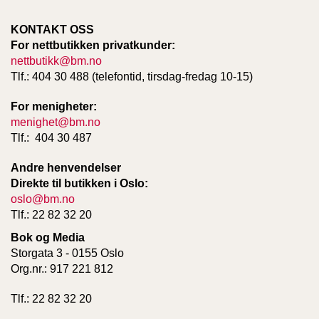
T
E
KONTAKT OSS
O
For nettbutikken privatkunder:
L
nettbutikk@bm.no
O
G
Tlf.: 404 30 488 (telefontid, tirsdag-fredag 10-15)
I
O
For menigheter:
G
menighet@bm.no
S
Tlf.: 404 30 487
T
U
Andre henvendelser
D
Direkte til butikken i Oslo:
I
E
oslo@bm.no
Tlf.: 22 82 32 20
Bok og Media
Storgata 3 - 0155 Oslo
Org.nr.: 917 221 812
Tlf.: 22 82 32 20