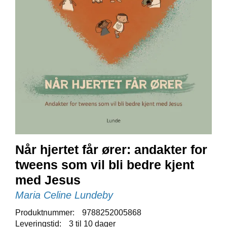
E
N
I
G
H
E
T
N
Y
H
E
T
E
Når hjertet får ører: andakter for
R
tweens som vil bli bedre kjent
med Jesus
T
Maria Celine Lundeby
I
L
Produktnummer:
9788252005868
B
Leveringstid:
3 til 10 dager
U