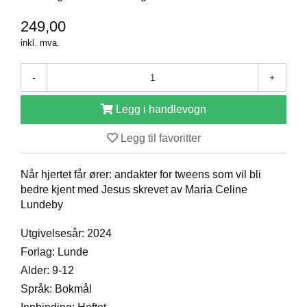
D
249,00
inkl. mva.
B
Ø
-
+
K
E
Legg i handlevogn
R
Legg til favoritter
B
A
Når hjertet får ører: andakter for tweens som vil bli
R
bedre kjent med Jesus skrevet av Maria Celine
N
Lundeby
Utgivelsesår: 2024
G
Forlag: Lunde
A
Alder: 9-12
V
E
Språk: Bokmål
R