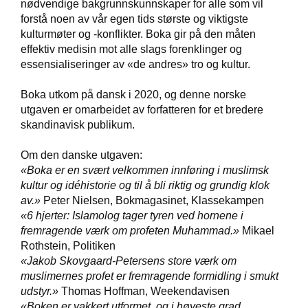
nødvendige bakgrunnskunnskaper for alle som vil
T
forstå noen av vår egen tids største og viktigste
E
kulturmøter og -konflikter. Boka gir på den måten
O
L
effektiv medisin mot alle slags forenklinger og
O
essensialiseringer av «de andres» tro og kultur.
G
I
Boka utkom på dansk i 2020, og denne norske
O
utgaven er omarbeidet av forfatteren for et bredere
G
skandinavisk publikum.
S
T
U
Om den danske utgaven:
D
«Boka er en svært velkommen innføring i muslimsk
I
kultur og idéhistorie og til å bli riktig og grundig klok
E
av.»
Peter Nielsen, Bokmagasinet, Klassekampen
«6 hjerter: Islamolog tager tyren ved hornene i
fremragende værk om profeten Muhammad.»
Mikael
Rothstein, Politiken
«Jakob Skovgaard-Petersens store værk om
muslimernes profet er fremragende formidling i smukt
udstyr.»
Thomas Hoffman, Weekendavisen
«Boken er vakkert utformet, og i høyeste grad