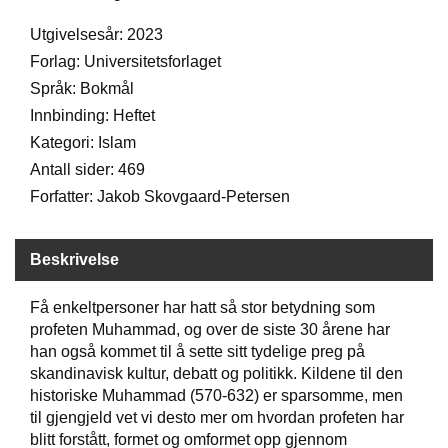
D
Utgivelsesår: 2023
Forlag: Universitetsforlaget
B
Språk: Bokmål
Ø
Innbinding: Heftet
K
Kategori: Islam
E
R
Antall sider: 469
Forfatter: Jakob Skovgaard-Petersen
B
A
Beskrivelse
R
N
Få enkeltpersoner har hatt så stor betydning som
profeten Muhammad, og over de siste 30 årene har
han også kommet til å sette sitt tydelige preg på
G
skandinavisk kultur, debatt og politikk. Kildene til den
A
historiske Muhammad (570-632) er sparsomme, men
V
E
til gjengjeld vet vi desto mer om hvordan profeten har
R
blitt forstått, formet og omformet opp gjennom