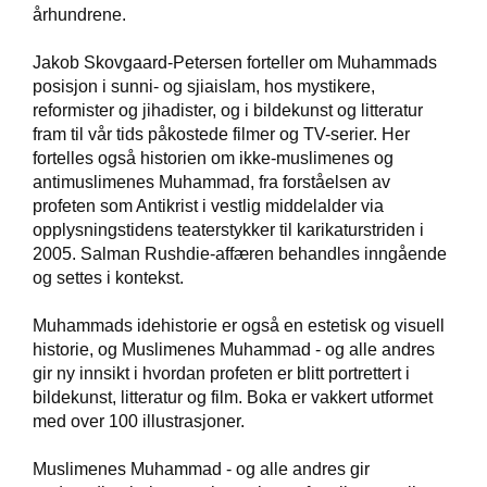
århundrene.
W
Jakob Skovgaard-Petersen forteller om Muhammads
I
posisjon i sunni- og sjiaislam, hos mystikere,
L
reformister og jihadister, og i bildekunst og litteratur
L
fram til vår tids påkostede filmer og TV-serier. Her
O
fortelles også historien om ikke-muslimenes og
W
antimuslimenes Muhammad, fra forståelsen av
T
R
profeten som Antikrist i vestlig middelalder via
E
opplysningstidens teaterstykker til karikaturstriden i
E
2005. Salman Rushdie-affæren behandles inngående
og settes i kontekst.
B
Muhammads idehistorie er også en estetisk og visuell
I
historie, og Muslimenes Muhammad - og alle andres
B
gir ny innsikt i hvordan profeten er blitt portrettert i
L
bildekunst, litteratur og film. Boka er vakkert utformet
E
med over 100 illustrasjoner.
R
Muslimenes Muhammad - og alle andres gir