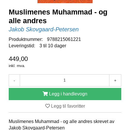
E
N
Muslimenes Muhammad - og
I
G
alle andres
H
Jakob Skovgaard-Petersen
E
T
Produktnummer:
9788215061221
Leveringstid:
3 til 10 dager
N
449,00
Y
H
inkl. mva.
E
T
-
+
E
R
Legg i handlevogn
Legg til favoritter
T
I
L
Muslimenes Muhammad - og alle andres skrevet av
B
Jakob Skovgaard-Petersen
U