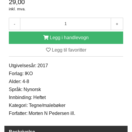
29,00
D
inkl. mva.
-
+
B
Ø
K
Legg i handlevogn
E
R
Legg til favoritter
Utgivelsesår: 2017
B
Forlag: IKO
A
R
Alder: 4-8
N
Språk: Nynorsk
Innbinding: Heftet
Kategori: Tegne/malebøker
G
A
Forfatter: Morten N Pedersen ill.
V
E
R
Beskrivelse