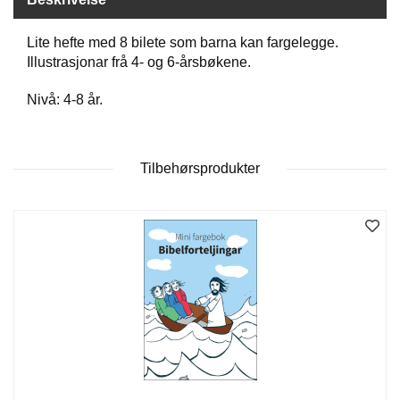
Lite hefte med 8 bilete som barna kan fargelegge.
W
Illustrasjonar frå 4- og 6-årsbøkene.
I
L
Nivå: 4-8 år.
L
O
W
T
Tilbehørsprodukter
R
E
E
B
I
B
L
E
R