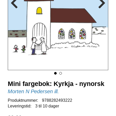
E
N
I
G
H
E
T
N
Y
H
E
T
E
R
Mini fargebok: Kyrkja - nynorsk
Morten N Pedersen ill.
T
Produktnummer:
9788282493222
I
Leveringstid:
3 til 10 dager
L
B
U