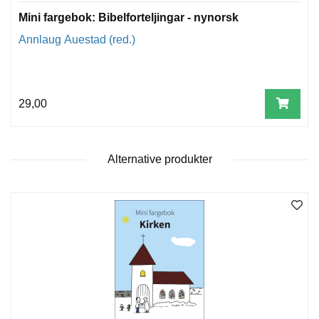
T
Mini fargebok: Bibelforteljingar - nynorsk
E
O
Annlaug Auestad (red.)
L
O
G
I
O
29,00
G
S
T
U
Alternative produkter
D
I
E