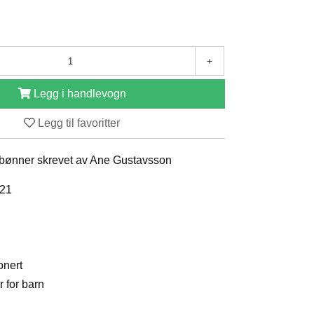
+
Legg i handlevogn
Legg til favoritter
bønner skrevet av Ane Gustavsson
021
onert
 for barn