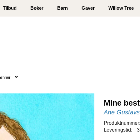
 registrer deg
Tilbud
Bøker
Barn
Gaver
Willow Tree
bønner
Mine bes
Ane Gustavs
Produktnummer
Leveringstid:
3