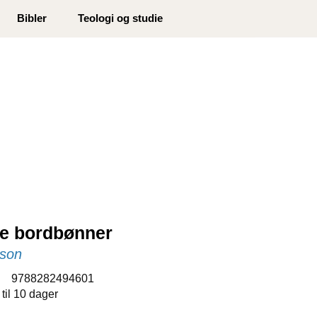
0
Bibler
Teologi og studie
Min side
Infosenter
Favoritter
te bordbønner
son
:
9788282494601
 til 10 dager