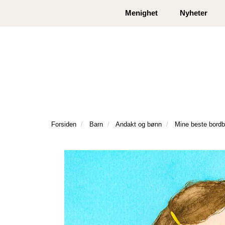
|
|
Kontakt oss
Åpningstider
Logg inn eller
Menighet
Nyheter
Forsiden
Barn
Andakt og bønn
Mine beste bord