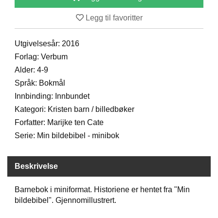
D
Legg til favoritter
B
Utgivelsesår: 2016
Ø
Forlag: Verbum
K
Alder: 4-9
E
R
Språk: Bokmål
Innbinding: Innbundet
Kategori: Kristen barn / billedbøker
B
Forfatter: Marijke ten Cate
A
R
Serie: Min bildebibel - minibok
N
Beskrivelse
G
A
Barnebok i miniformat. Historiene er hentet fra "Min
V
bildebibel". Gjennomillustrert.
E
R