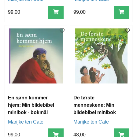
T
E
99,00
99,00
O
L
O
G
I
O
G
S
T
U
D
I
E
En sønn kommer
De første
hjem: Min bildebibel
menneskene: Min
minibok - bokmål
bildebibel minibok
Marijke ten Cate
Marijke ten Cate
99,00
48,00