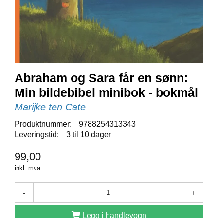
E
N
I
G
H
E
T
Abraham og Sara får en sønn:
Min bildebibel minibok - bokmål
N
Y
Marijke ten Cate
H
E
Produktnummer:
9788254313343
T
Leveringstid:
3 til 10 dager
E
R
99,00
inkl. mva.
T
I
-
+
L
B
Legg i handlevogn
U