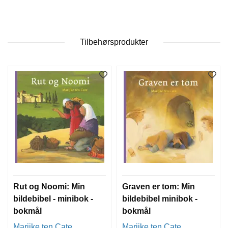
W
I
Tilbehørsprodukter
L
L
O
W
T
R
E
E
B
I
B
L
Rut og Noomi: Min
Graven er tom: Min
E
bildebibel - minibok -
bildebibel minibok -
R
bokmål
bokmål
Marijke ten Cate
Marijke ten Cate