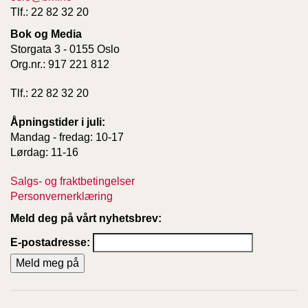
T
Tlf.: 22 82 32 20
E
Bok og Media
O
L
Storgata 3 - 0155 Oslo
O
Org.nr.: 917 221 812
G
I
Tlf.: 22 82 32 20
O
G
Åpningstider i juli:
S
Mandag - fredag: 10-17
T
U
Lørdag: 11-16
D
I
Salgs- og fraktbetingelser
E
Personvernerklæring
Meld deg på vårt nyhetsbrev:
E-postadresse: