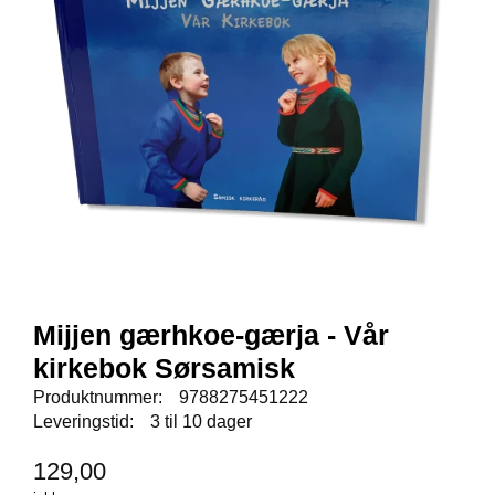
E
N
I
G
H
E
T
N
Y
H
E
T
E
Mijjen gærhkoe-gærja - Vår
R
kirkebok Sørsamisk
Produktnummer:
9788275451222
T
Leveringstid:
3 til 10 dager
I
L
129,00
B
U