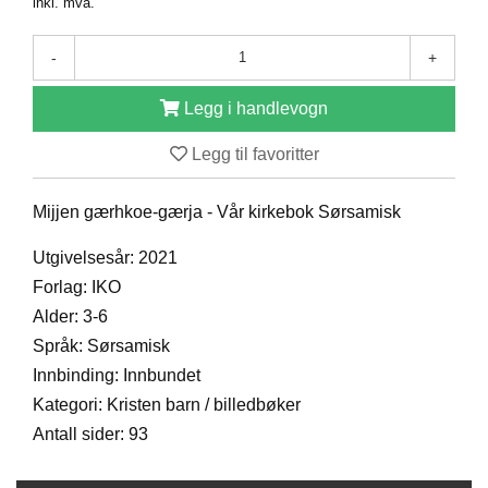
inkl. mva.
D
-
+
B
Legg i handlevogn
Ø
K
Legg til favoritter
E
R
Mijjen gærhkoe-gærja - Vår kirkebok Sørsamisk
B
Utgivelsesår: 2021
A
Forlag: IKO
R
N
Alder: 3-6
Språk: Sørsamisk
Innbinding: Innbundet
G
Kategori: Kristen barn / billedbøker
A
V
Antall sider: 93
E
R