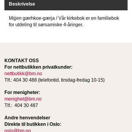
Beskrivelse
W
Mijjen gærhkoe-gærja / Vår kirkebok er en familiebok
I
for utdeling til sørsamiske 4-åringer.
L
L
O
W
T
R
KONTAKT OSS
E
E
For nettbutikken privatkunder:
nettbutikk@bm.no
Tlf.: 404 30 488 (telefontid, tirsdag-fredag 10-15)
B
For menigheter:
I
B
menighet@bm.no
L
Tlf.: 404 30 487
E
R
Andre henvendelser
Direkte til butikken i Oslo:
oslo@bm.no