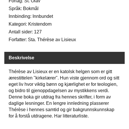
Forlag: St. Olav
Språk: Bokmål
W
Innbinding: Innbundet
I
Kategori: Kristendom
L
Antall sider: 127
L
O
Forfatter: Sta. Thérèse av Lisieux
W
T
R
Beskrivelse
E
E
Thérèse av Lisieux er en katolsk helgen som er gitt
ærestittelen "kirkelærer". Hun viste gjennom ord og sitt
eget liv hvor viktig bønn og kjærlighet er for teologien,
B
og bidro til gjenoppdagelsen av mystikkens verdi.
I
B
Denne boka gir utdrag fra hennes skrifter, i form av
L
daglige lesninger. En lengre innledning plasserer
E
Thérèse i hennes samtid og gir bakgrunnskunnskap
R
for å forstå utdragene. Har litteraturliste.