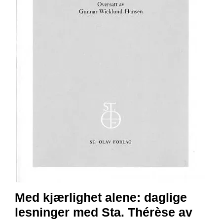
E
N
I
G
H
E
T
N
Y
H
E
T
E
R
T
I
Med kjærlighet alene: daglige
L
lesninger med Sta. Thérèse av
B
U