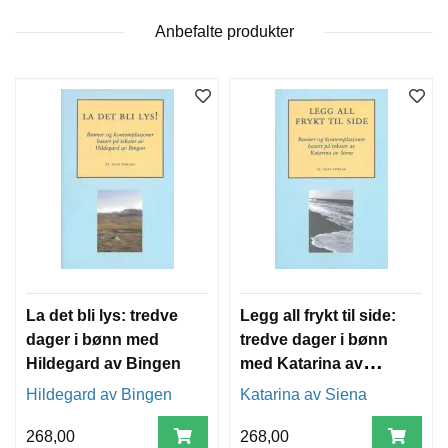
T
E
Anbefalte produkter
O
L
O
G
I
O
G
S
T
U
D
I
E
La det bli lys: tredve
Legg all frykt til side:
dager i bønn med
tredve dager i bønn
Hildegard av Bingen
med Katarina av
Siena
Hildegard av Bingen
Katarina av Siena
268,00
268,00