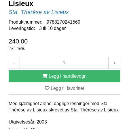
Lisieux
D
Sta. Thérèse av Lisieux
Produktnummer:
9788270241569
B
Leveringstid:
3 til 10 dager
Ø
K
240,00
E
R
inkl. mva.
-
+
B
A
Legg i handlevogn
R
N
Legg til favoritter
G
Med kjærlighet alene: daglige lesninger med Sta.
A
Thérèse av Lisieux skrevet av Sta. Thérèse av Lisieux
V
E
Utgivelsesår: 2003
R