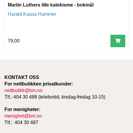
T
Martin Luthers lille katekisme - bokmål
E
Harald Kaasa Hammer
O
L
O
G
I
79,00
O
G
S
T
U
D
I
KONTAKT OSS
E
For nettbutikken privatkunder:
nettbutikk@bm.no
Tlf.: 404 30 488 (telefontid, tirsdag-fredag 10-15)
For menigheter:
menighet@bm.no
Tlf.: 404 30 487