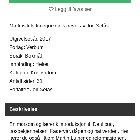
D
Legg til favoritter
Martins lille katequizme skrevet av Jon Selås
B
Ø
Utgivelsesår: 2017
K
E
Forlag: Verbum
R
Språk: Bokmål
Innbinding: Heftet
Kategori: Kristendom
B
A
Antall sider: 31
R
Forfatter: Jon Selås
N
Beskrivelse
G
A
V
En morsom og lærerik introduksjon til De ti bud,
E
trosbekjennelsen, Fadervår, dåpen og nattverden. Her
R
lærer du også litt om Martin Luther og reformasjonen.