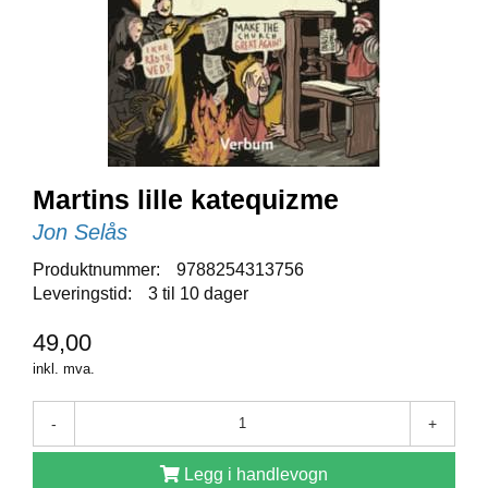
E
N
I
G
H
E
T
Martins lille katequizme
N
Y
Jon Selås
H
E
Produktnummer:
9788254313756
T
Leveringstid:
3 til 10 dager
E
R
49,00
inkl. mva.
T
-
+
I
L
B
Legg i handlevogn
U