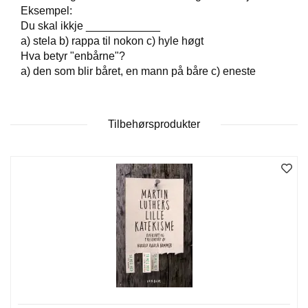
Eksempel:
Du skal ikkje ____________
W
a) stela b) rappa til nokon c) hyle høgt
I
Hva betyr "enbårne"?
L
a) den som blir båret, en mann på båre c) eneste
L
O
W
T
Tilbehørsprodukter
R
E
E
B
I
B
L
E
R