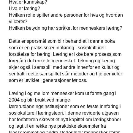
Hva er kunnskap?
Hva er læring?
Hvilken rolle spiller andre personer for hva og hvordan
W
vi lærer?
I
L
Hvilken betydning har språket for menneskers læring?
L
O
Dette er spørsmål som blir behandlet i denne boka
W
som er en praksisnær innføring i sosiokulturell
T
forståelse for læring. Læring er ikke bare prosess som
R
foregår i det enkelte mennesket. Tekning og læring
E
skjer også i samspill med andre innenfor en kultur og
E
sentralt i dette samspillet står metoder og hjelpemidler
som er utviklet i generasjoner før oss.
B
Læring i og mellom mennesker kom ut første gang i
I
B
2004 og blir brukt ved mange
L
lærerutdanningsinstitusjoner som en første innføring i
E
sosiokulturell læringsteori. I denne reviderte utgaven
R
har forfatteren skrevet et nytt kapittel om læringsbaner
og lagt til en rekke nye praktiske eksempler fra
klasserommet og andre steder hvor mennesker lærer