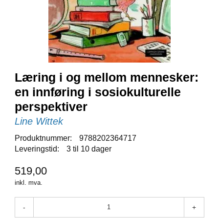
E
N
I
G
H
E
T
Læring i og mellom mennesker:
en innføring i sosiokulturelle
N
Y
perspektiver
H
Line Wittek
E
T
Produktnummer:
9788202364717
E
R
Leveringstid:
3 til 10 dager
519,00
T
inkl. mva.
I
L
-
+
B
U