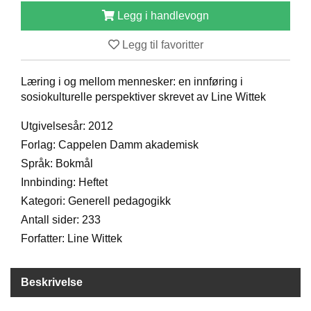
D
Legg i handlevogn
Legg til favoritter
B
Ø
Læring i og mellom mennesker: en innføring i
K
sosiokulturelle perspektiver skrevet av Line Wittek
E
R
Utgivelsesår: 2012
Forlag: Cappelen Damm akademisk
B
Språk: Bokmål
A
Innbinding: Heftet
R
Kategori: Generell pedagogikk
N
Antall sider: 233
Forfatter: Line Wittek
G
A
V
Beskrivelse
E
R