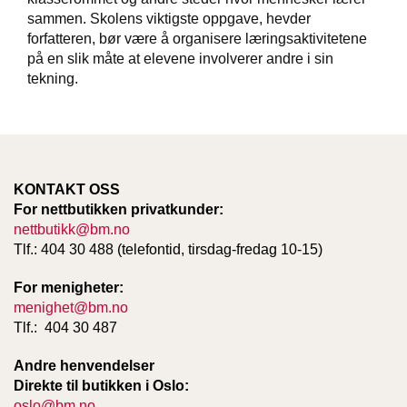
T
sammen. Skolens viktigste oppgave, hevder
E
forfatteren, bør være å organisere læringsaktivitetene
O
på en slik måte at elevene involverer andre i sin
L
tekning.
O
G
I
O
G
S
T
KONTAKT OSS
U
For nettbutikken privatkunder:
D
nettbutikk@bm.no
I
Tlf.: 404 30 488 (telefontid, tirsdag-fredag 10-15)
E
For menigheter:
menighet@bm.no
Tlf.: 404 30 487
Andre henvendelser
Direkte til butikken i Oslo:
oslo@bm.no