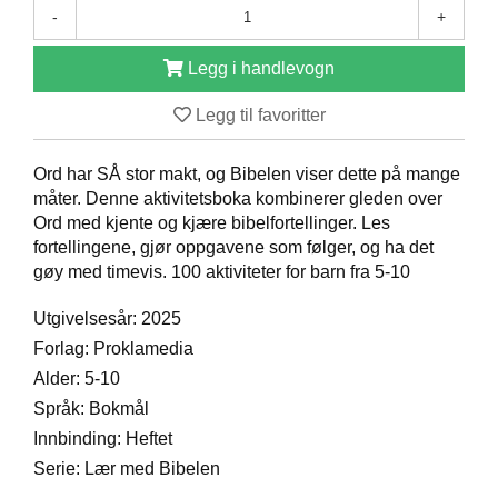
-
+
D
Legg i handlevogn
B
Legg til favoritter
Ø
K
E
Ord har SÅ stor makt, og Bibelen viser dette på mange
R
måter. Denne aktivitetsboka kombinerer gleden over
Ord med kjente og kjære bibelfortellinger. Les
fortellingene, gjør oppgavene som følger, og ha det
B
gøy med timevis. 100 aktiviteter for barn fra 5-10
A
R
Utgivelsesår: 2025
N
Forlag: Proklamedia
Alder: 5-10
G
Språk: Bokmål
A
Innbinding: Heftet
V
E
Serie: Lær med Bibelen
R