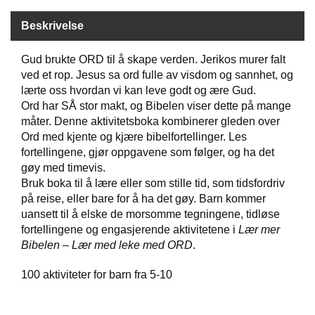
Beskrivelse
W
I
Gud brukte ORD til å skape verden. Jerikos murer falt
L
ved et rop. Jesus sa ord fulle av visdom og sannhet, og
L
lærte oss hvordan vi kan leve godt og ære Gud.
O
W
Ord har SÅ stor makt, og Bibelen viser dette på mange
T
måter. Denne aktivitetsboka kombinerer gleden over
R
Ord med kjente og kjære bibelfortellinger. Les
E
fortellingene, gjør oppgavene som følger, og ha det
E
gøy med timevis.
Bruk boka til å lære eller som stille tid, som tidsfordriv
på reise, eller bare for å ha det gøy. Barn kommer
B
uansett til å elske de morsomme tegningene, tidløse
I
fortellingene og engasjerende aktivitetene i
Lær mer
B
Bibelen – Lær med leke med ORD
.
L
E
R
100 aktiviteter for barn fra 5-10