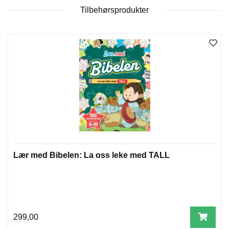
T
Tilbehørsprodukter
E
O
L
O
G
I
O
G
S
T
U
D
I
E
Lær med Bibelen: La oss leke med TALL
299,00