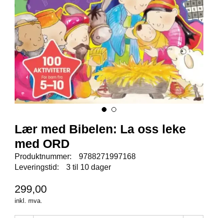
E
N
I
G
H
E
T
N
Y
H
E
Lær med Bibelen: La oss leke
T
E
med ORD
R
Produktnummer:
9788271997168
Leveringstid:
3 til 10 dager
T
299,00
I
L
inkl. mva.
B
U