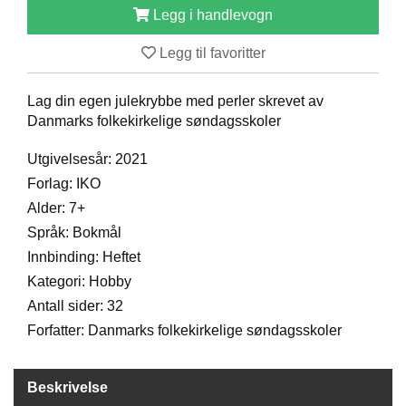
Legg i handlevogn
D
Legg til favoritter
B
Ø
Lag din egen julekrybbe med perler skrevet av
K
Danmarks folkekirkelige søndagsskoler
E
R
Utgivelsesår: 2021
Forlag: IKO
Alder: 7+
B
A
Språk: Bokmål
R
Innbinding: Heftet
N
Kategori: Hobby
Antall sider: 32
G
Forfatter: Danmarks folkekirkelige søndagsskoler
A
V
E
Beskrivelse
R