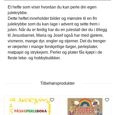
Et hefte som viser hvordan du kan perle din egen
julekrybbe.
W
Dette heftet inneholder bilder og mønstre til en fin
I
julekrybbe som du kan lage i advent og sette frem i
L
L
julen. Når du er ferdig har du en julestall der du i tillegg
O
til Jesusbarnet, Maria og Josef også har med gjetere,
W
vismenn, mange dyr, engler og stjerner. Det du trenger
T
er rørperler i mange forskjellige farger, perleplater,
R
matpapir og strykejern. Perler og plater fås kjøpt i de
E
fleste leke- og hobbybutikker.
E
B
I
Tilbehørsprodukter
B
L
E
R