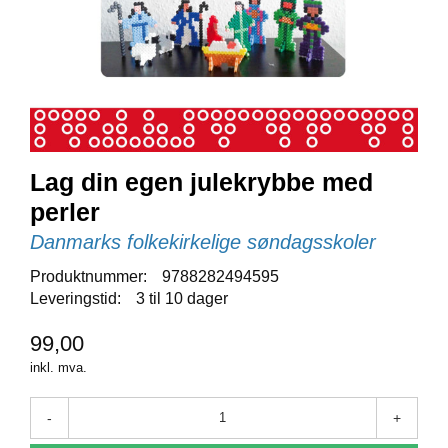
E
N
I
G
H
E
T
Lag din egen julekrybbe med
N
perler
Y
H
Danmarks folkekirkelige søndagsskoler
E
T
Produktnummer:
9788282494595
E
Leveringstid:
3 til 10 dager
R
99,00
inkl. mva.
T
I
L
-
+
B
U