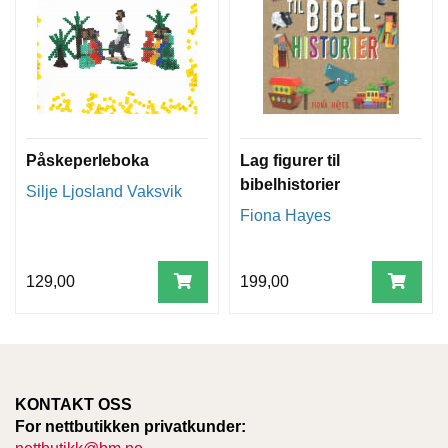
T
E
O
L
O
G
I
O
Påskeperleboka
Lag figurer til
G
S
bibelhistorier
Silje Ljosland Vaksvik
T
Fiona Hayes
U
D
I
E
129,00
199,00
KONTAKT OSS
For nettbutikken privatkunder: