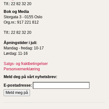
T
Tlf.: 22 82 32 20
E
Bok og Media
O
L
Storgata 3 - 0155 Oslo
O
Org.nr.: 917 221 812
G
I
Tlf.: 22 82 32 20
O
G
Åpningstider i juli:
S
Mandag - fredag: 10-17
T
Lørdag: 11-16
U
D
I
Salgs- og fraktbetingelser
E
Personvernerklæring
Meld deg på vårt nyhetsbrev:
E-postadresse: