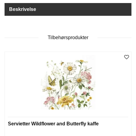
D
Beskrivelse
B
Ø
Tilbehørsprodukter
K
E
R
B
A
R
N
G
A
V
Servietter Wildflower and Butterfly kaffe
E
R