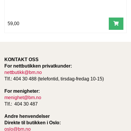
W
I
59,00
L
L
O
W
T
R
KONTAKT OSS
E
For nettbutikken privatkunder:
E
nettbutikk@bm.no
Tlf.: 404 30 488 (telefontid, tirsdag-fredag 10-15)
B
For menigheter:
I
B
menighet@bm.no
L
Tlf.: 404 30 487
E
R
Andre henvendelser
Direkte til butikken i Oslo:
oslo@bm.no