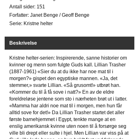
Antall sider: 151
Forfatter: Janet Benge / Geoff Benge
W
I
Serie: Kristne helter
L
L
O
Beskrivelse
W
T
Kristne helter-serien: Inspirerende, sanne historier om
R
E
kvinner og menn som fulgte Guds kall. Lillian Trasher
E
(1887-1961) «Sier du at du ikke har noe mat til i
morgen?» gispet den egyptiske mannen. «Ja, det
stemmer,» svarte Lillian. «Så grusomt!» utbrøt han.
B
«Kommer du til å få sove i natt?» En av de eldre
I
foreldreløse jentene som sto i nærheten brøt ut i latter.
B
«Mamma har aldri noe mat til i morgen, men hun får
L
alltid sove for det!» Da Lillian Trasher startet det aller
E
første barnehjemmet i Egypt, tenkte mange at en
R
enslig amerikansk kvinne uten noen til å forsørge seg
ville bli drept eller sulte i hjel. Men Lillian var viss på at