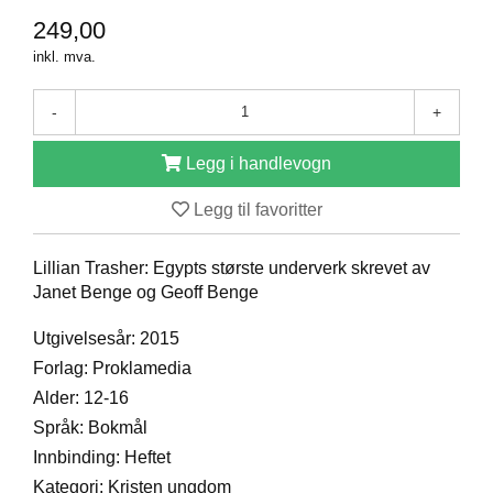
D
249,00
inkl. mva.
B
-
+
Ø
K
E
Legg i handlevogn
R
Legg til favoritter
B
Lillian Trasher: Egypts største underverk skrevet av
A
Janet Benge og Geoff Benge
R
N
Utgivelsesår: 2015
Forlag: Proklamedia
G
Alder: 12-16
A
Språk: Bokmål
V
Innbinding: Heftet
E
R
Kategori: Kristen ungdom