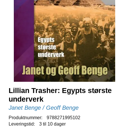
E
N
I
G
H
E
T
N
Y
H
E
T
E
R
Lillian Trasher: Egypts største
underverk
Janet Benge / Geoff Benge
T
I
Produktnummer:
9788271995102
L
B
Leveringstid:
3 til 10 dager
U