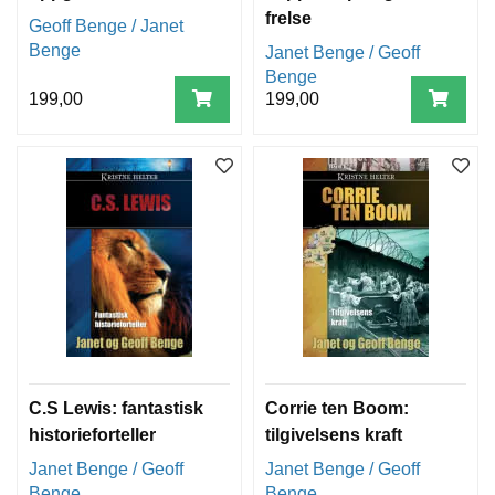
frelse
Geoff Benge / Janet
Benge
Janet Benge / Geoff
Benge
199,00
199,00
C.S Lewis: fantastisk
Corrie ten Boom:
historieforteller
tilgivelsens kraft
Janet Benge / Geoff
Janet Benge / Geoff
Benge
Benge