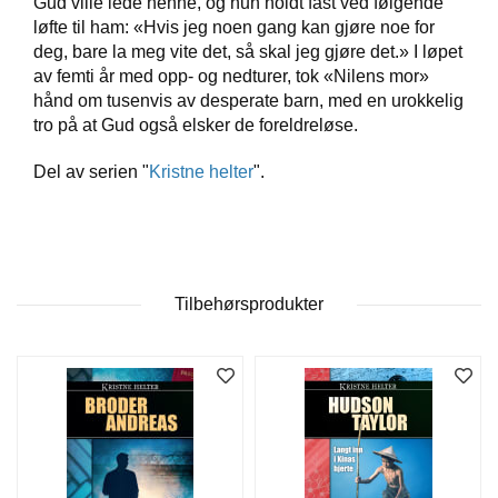
Gud ville lede henne, og hun holdt fast ved følgende
T
løfte til ham: «Hvis jeg noen gang kan gjøre noe for
E
deg, bare la meg vite det, så skal jeg gjøre det.» I løpet
O
av femti år med opp- og nedturer, tok «Nilens mor»
L
O
hånd om tusenvis av desperate barn, med en urokkelig
G
tro på at Gud også elsker de foreldreløse.
I
O
Del av serien "
Kristne helter
".
G
S
T
U
D
I
Tilbehørsprodukter
E