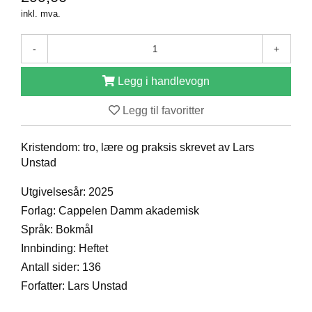
D
inkl. mva.
-
+
B
Ø
Legg i handlevogn
K
E
Legg til favoritter
R
Kristendom: tro, lære og praksis skrevet av Lars
B
Unstad
A
R
Utgivelsesår: 2025
N
Forlag: Cappelen Damm akademisk
Språk: Bokmål
Innbinding: Heftet
G
A
Antall sider: 136
V
Forfatter: Lars Unstad
E
R