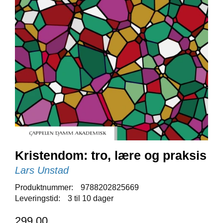
E
N
I
G
H
E
T
N
Y
H
E
T
E
R
Kristendom: tro, lære og praksis
Lars Unstad
T
Produktnummer:
9788202825669
I
Leveringstid:
3 til 10 dager
L
B
299,00
U