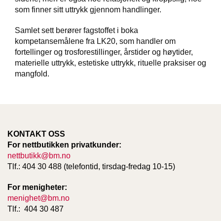
T
som finner sitt uttrykk gjennom handlinger.
E
O
Samlet sett berører fagstoffet i boka
L
kompetansemålene fra LK20, som handler om
O
fortellinger og trosforestillinger, årstider og høytider,
G
I
materielle uttrykk, estetiske uttrykk, rituelle praksiser og
O
mangfold.
G
S
T
U
D
I
KONTAKT OSS
E
For nettbutikken privatkunder:
nettbutikk@bm.no
Tlf.: 404 30 488 (telefontid, tirsdag-fredag 10-15)
For menigheter:
menighet@bm.no
Tlf.: 404 30 487