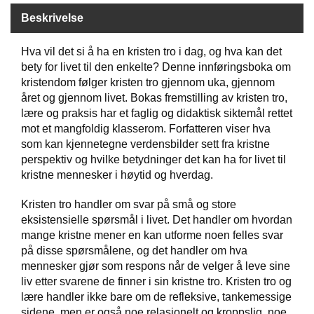
Beskrivelse
W
Hva vil det si å ha en kristen tro i dag, og hva kan det
I
L
bety for livet til den enkelte? Denne innføringsboka om
L
kristendom følger kristen tro gjennom uka, gjennom
O
året og gjennom livet. Bokas fremstilling av kristen tro,
W
lære og praksis har et faglig og didaktisk siktemål rettet
T
mot et mangfoldig klasserom. Forfatteren viser hva
R
som kan kjennetegne verdensbilder sett fra kristne
E
E
perspektiv og hvilke betydninger det kan ha for livet til
kristne mennesker i høytid og hverdag.
Kristen tro handler om svar på små og store
B
eksistensielle spørsmål i livet. Det handler om hvordan
I
B
mange kristne mener en kan utforme noen felles svar
L
på disse spørsmålene, og det handler om hva
E
mennesker gjør som respons når de velger å leve sine
R
liv etter svarene de finner i sin kristne tro. Kristen tro og
lære handler ikke bare om de refleksive, tankemessige
sidene, men er også noe relasjonelt og kroppslig, noe