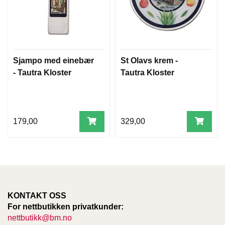
Sjampo med einebær
St Olavs krem -
- Tautra Kloster
Tautra Kloster
179,00
329,00
KONTAKT OSS
For nettbutikken privatkunder:
nettbutikk@bm.no