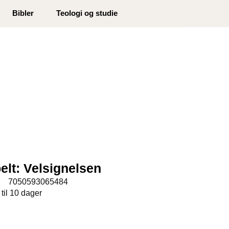
0
Bibler
Teologi og studie
Min side
Infosenter
Favoritter
elt: Velsignelsen
:
7050593065484
 til 10 dager