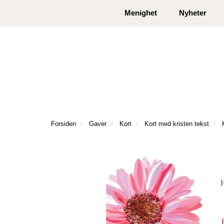
|
|
Kontakt oss
Åpningstider
Logg inn eller
Menighet
Nyheter
Forsiden
Gaver
Kort
Kort med kristen tekst