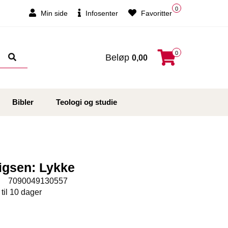
0
Min side
Infosenter
Favoritter
0
Beløp
0,00
Bibler
Teologi og studie
igsen: Lykke
:
7090049130557
 til 10 dager