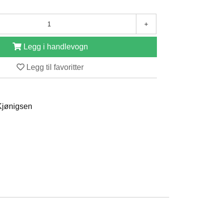
+
Legg i handlevogn
Legg til favoritter
 Kjønigsen