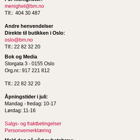
menighet@bm.no
Tlf.: 404 30 487
W
I
Andre henvendelser
L
Direkte til butikken i Oslo:
L
oslo@bm.no
O
Tlf.: 22 82 32 20
W
T
Bok og Media
R
Storgata 3 - 0155 Oslo
E
Org.nr.: 917 221 812
E
Tlf.: 22 82 32 20
B
Åpningstider i juli:
I
Mandag - fredag: 10-17
B
L
Lørdag: 11-16
E
R
Salgs- og fraktbetingelser
Personvernerklæring