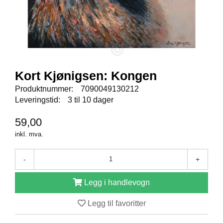
E
N
I
G
H
E
T
Kort Kjønigsen: Kongen
Produktnummer:
7090049130212
N
Leveringstid:
3 til 10 dager
Y
H
59,00
E
T
inkl. mva.
E
R
-
+
Legg i handlevogn
T
I
Legg til favoritter
L
B
U