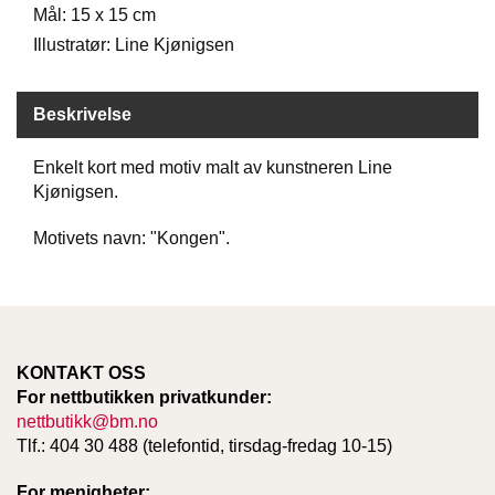
Mål: 15 x 15 cm
D
Illustratør: Line Kjønigsen
B
Beskrivelse
Ø
K
E
Enkelt kort med motiv malt av kunstneren Line
R
Kjønigsen.
Motivets navn: "Kongen".
B
A
R
N
KONTAKT OSS
G
For nettbutikken privatkunder:
A
nettbutikk@bm.no
V
Tlf.: 404 30 488 (telefontid, tirsdag-fredag 10-15)
E
R
For menigheter: