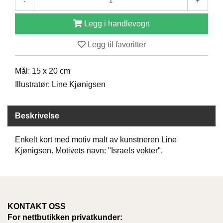
-
+
D
Legg i handlevogn
B
Legg til favoritter
Ø
K
Mål: 15 x 20 cm
E
R
Illustratør: Line Kjønigsen
Beskrivelse
B
A
R
Enkelt kort med motiv malt av kunstneren Line
N
Kjønigsen. Motivets navn: "Israels vokter".
G
A
V
KONTAKT OSS
E
R
For nettbutikken privatkunder: