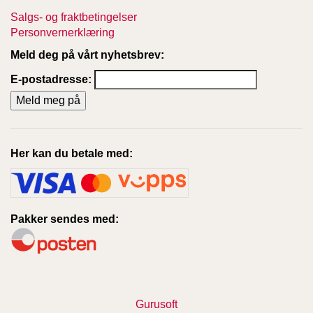
T
Salgs- og fraktbetingelser
E
Personvernerklæring
O
L
Meld deg på vårt nyhetsbrev:
O
G
E-postadresse:
I
O
G
S
T
Her kan du betale med:
U
D
I
E
Pakker sendes med:
Gurusoft