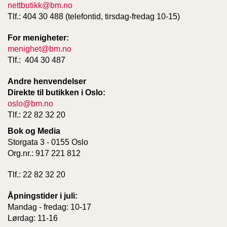
nettbutikk@bm.no
Tlf.: 404 30 488 (telefontid, tirsdag-fredag 10-15)
W
For menigheter:
I
L
menighet@bm.no
L
Tlf.: 404 30 487
O
W
Andre henvendelser
T
Direkte til butikken i Oslo:
R
oslo@bm.no
E
Tlf.: 22 82 32 20
E
Bok og Media
Storgata 3 - 0155 Oslo
B
Org.nr.: 917 221 812
I
B
Tlf.: 22 82 32 20
L
E
Åpningstider i juli:
R
Mandag - fredag: 10-17
Lørdag: 11-16