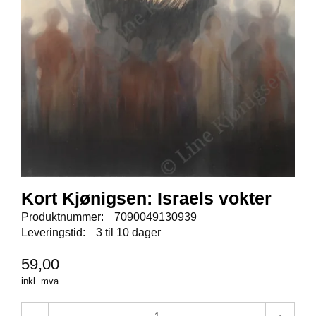
E
N
I
G
H
E
T
N
Y
H
E
T
Kort Kjønigsen: Israels vokter
E
R
Produktnummer:
7090049130939
Leveringstid:
3 til 10 dager
59,00
T
I
inkl. mva.
L
B
U