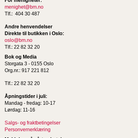
For menigheter:
menighet@bm.no
Tlf.: 404 30 487
W
I
Andre henvendelser
L
Direkte til butikken i Oslo:
L
oslo@bm.no
O
W
Tlf.: 22 82 32 20
T
Bok og Media
R
Storgata 3 - 0155 Oslo
E
E
Org.nr.: 917 221 812
Tlf.: 22 82 32 20
B
Åpningstider i juli:
I
B
Mandag - fredag: 10-17
L
Lørdag: 11-16
E
R
Salgs- og fraktbetingelser
Personvernerklæring