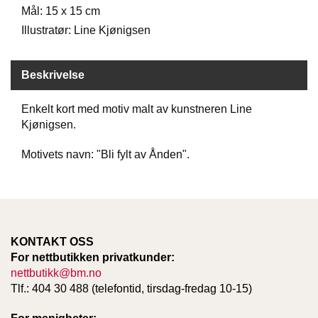
Mål: 15 x 15 cm
D
Illustratør: Line Kjønigsen
B
Beskrivelse
Ø
K
E
Enkelt kort med motiv malt av kunstneren Line
R
Kjønigsen.
Motivets navn: "Bli fylt av Ånden".
B
A
R
N
KONTAKT OSS
G
For nettbutikken privatkunder:
A
nettbutikk@bm.no
V
Tlf.: 404 30 488 (telefontid, tirsdag-fredag 10-15)
E
R