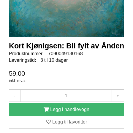
E
N
I
G
H
E
T
Kort Kjønigsen: Bli fylt av Ånden
Produktnummer:
7090049130168
N
Leveringstid:
3 til 10 dager
Y
H
59,00
E
T
inkl. mva.
E
R
-
+
Legg i handlevogn
T
I
L
Legg til favoritter
B
U