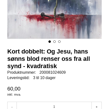
E
N
I
G
H
E
T
N
Kort dobbelt: Og Jesu, hans
Y
H
sønns blod renser oss fra all
E
T
synd - kvadratisk
E
Produktnummer:
200081024609
R
Leveringstid:
3 til 10 dager
60,00
T
inkl. mva.
I
L
B
-
+
U