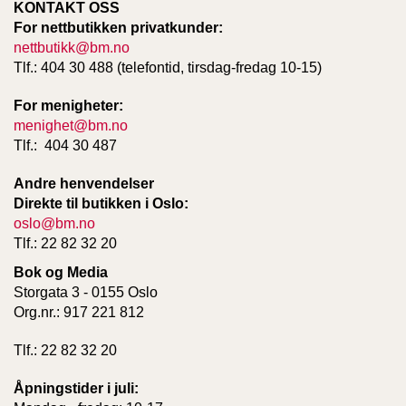
KONTAKT OSS
For nettbutikken privatkunder:
nettbutikk@bm.no
W
Tlf.: 404 30 488 (telefontid, tirsdag-fredag 10-15)
I
L
L
For menigheter:
O
menighet@bm.no
W
Tlf.: 404 30 487
T
R
Andre henvendelser
E
Direkte til butikken i Oslo:
E
oslo@bm.no
Tlf.: 22 82 32 20
B
Bok og Media
I
Storgata 3 - 0155 Oslo
B
Org.nr.: 917 221 812
L
E
Tlf.: 22 82 32 20
R
Åpningstider i juli: