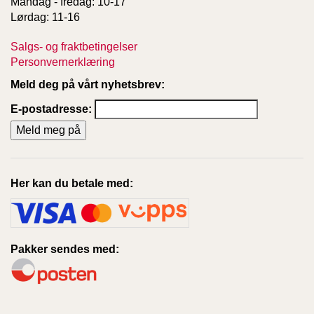
Mandag - fredag: 10-17
T
Lørdag: 11-16
E
O
Salgs- og fraktbetingelser
L
O
Personvernerklæring
G
Meld deg på vårt nyhetsbrev:
I
O
E-postadresse:
G
S
T
U
D
I
Her kan du betale med:
E
Pakker sendes med: