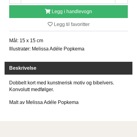
D
Legg i handlevogn
Legg til favoritter
B
Ø
K
Mål: 15 x 15 cm
E
Illustratør: Melissa Adéle Popkema
R
Beskrivelse
B
A
Dobbelt kort med kunstnerisk motiv og bibelvers.
R
N
Konvolutt medfølger.
Malt av Melissa Adéle Popkema
G
A
V
E
R