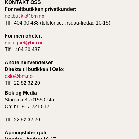
KONTAKT OSS
For nettbutikken privatkunder:
nettbutikk@bm.no
W
Tlf.: 404 30 488 (telefontid, tirsdag-fredag 10-15)
I
L
L
For menigheter:
O
menighet@bm.no
W
Tlf.: 404 30 487
T
R
Andre henvendelser
E
Direkte til butikken i Oslo:
E
oslo@bm.no
Tlf.: 22 82 32 20
B
Bok og Media
I
Storgata 3 - 0155 Oslo
B
Org.nr.: 917 221 812
L
E
Tlf.: 22 82 32 20
R
Åpningstider i juli: