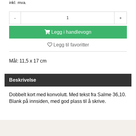
inkl. mva.
D
-
+
B
Legg i handlevogn
Ø
K
E
Legg til favoritter
R
Mål: 11,5 x 17 cm
B
A
Beskrivelse
R
N
Dobbelt kort med konvolutt. Med tekst fra Salme 36,10.
Blank på innsiden, med god plass til å skrive.
G
A
V
E
R