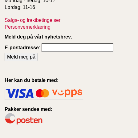
Mandag - fredag: 10-17
T
Lørdag: 11-16
E
O
Salgs- og fraktbetingelser
L
Personvernerklæring
O
G
Meld deg på vårt nyhetsbrev:
I
O
E-postadresse:
G
S
T
U
D
I
Her kan du betale med:
E
Pakker sendes med: