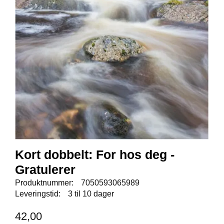
E
N
I
G
H
E
T
N
Y
H
E
T
E
R
Kort dobbelt: For hos deg -
Gratulerer
Produktnummer:
7050593065989
T
Leveringstid:
3 til 10 dager
I
L
42,00
B
U