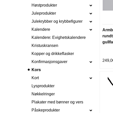
Høstprodukter
Juleprodukter
Julekrybber og krybbefigurer
Kalendere
Armb
rundt
Kalendere: Evighetskalendere
gullf
Kristuskransen
Kopper og drikkeflasker
249,0
Konfirmasjonsgaver
Kors
Kort
Lysprodukter
Nøkkelringer
Plakater med bønner og vers
Påskeprodukter