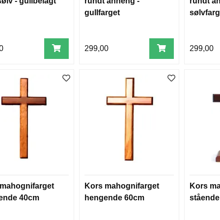
sølv - gullbelagt
rundt anheng -
rundt a
gullfarget
sølvfarg
0
299,00
299,00
mahognifarget
Kors mahognifarget
Kors ma
ende 40cm
hengende 60cm
ståend