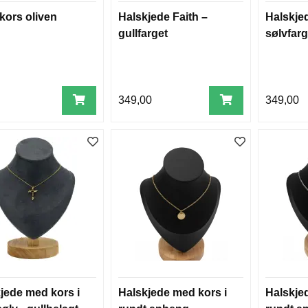
kors oliven
Halskjede Faith –
Halskjed
gullfarget
sølvfarg
349,00
349,00
jede med kors i
Halskjede med kors i
Halskje