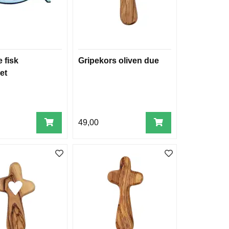
 fisk
Gripekors oliven due
et
49,00