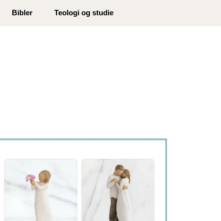
0
Bibler
Teologi og studie
Min side
Infosenter
Favoritter