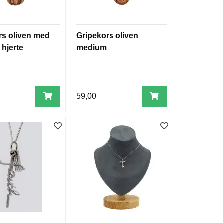
rs oliven med
Gripekors oliven
 hjerte
medium
59,00