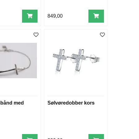
849,00
mbånd med
Sølvøredobber kors