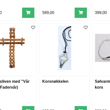
0
589,00
399,00
oliven med "Vår
Korsnøkkelen
Sølvar
(Fadervår)
kors