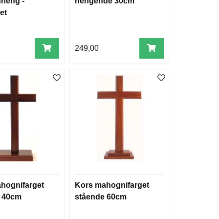
nheng -
hengende 30cm
et
249,00
hognifarget
Kors mahognifarget
e 40cm
stående 60cm