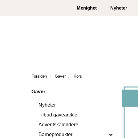
|
|
Kontakt oss
Åpningstider
Logg inn eller
Menighet
Nyheter
Forsiden
Gaver
Kors
Gaver
Nyheter
Tilbud gaveartikler
Adventskalendere
Barneprodukter