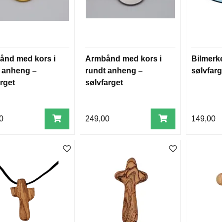
ånd med kors i
Armbånd med kors i
Bilmerke
 anheng –
rundt anheng –
sølvfarg
arget
sølvfarget
0
249,00
149,00