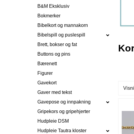
B&M Eksklusiv
Bokmerker
Bibelkort og mannakorn
Bibelspill og puslespill
Brett, bokser og fat
Ko
Buttons og pins
Bærenett
Figurer
Gavekort
Visni
Gaver med tekst
Gavepose og innpakning
Gripekors og gripehjerter
Hudpleie DSM
Hudpleie Tautra kloster