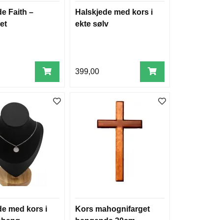
e Faith –
Halskjede med kors i
et
ekte sølv
399,00
de med kors i
Kors mahognifarget