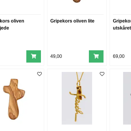
kors oliven
Gripekors oliven lite
Gripeko
jede
utskåret
49,00
69,00