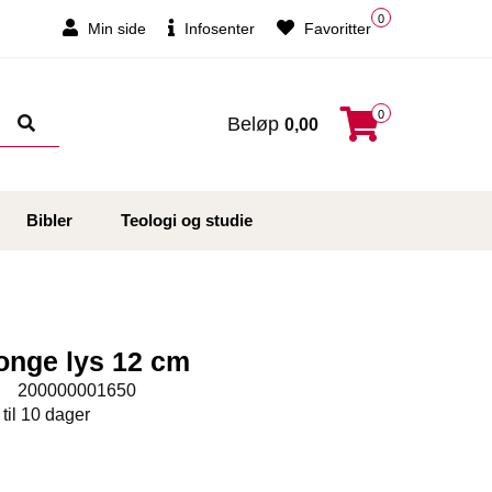
0
Min side
Infosenter
Favoritter
0
Beløp
0,00
Bibler
Teologi og studie
onge lys 12 cm
:
200000001650
 til 10 dager