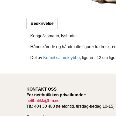
Beskrivelse
Konge/vismann, lyshudet.
Håndskårede og håndmalte figurer fra treskjær
Del av
Komet salmekrybbe
, figurer i 12 cm fig
KONTAKT OSS
For nettbutikken privatkunder:
nettbutikk@bm.no
Tlf.: 404 30 488 (telefontid, tirsdag-fredag 10-15)