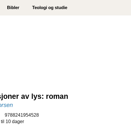
0
Bibler
Teologi og studie
Min side
Infosenter
Favoritter
joner av lys: roman
orsen
:
9788241954528
 til 10 dager