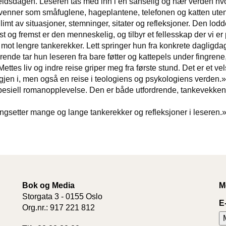
beidsdagen. Leseren tas med inn i en sanselig og nær verden hvo
agsvenner som småfuglene, hageplantene, telefonen og katten ute
limt av situasjoner, stemninger, sitater og refleksjoner. Den lodde
 og fremst er den menneskelig, og tilbyr et fellesskap der vi e
 mot lengre tankerekker. Lett springer hun fra konkrete dagligda
rende tar hun leseren fra bare føtter og kattepels under fingrene,
tes liv og indre reise griper meg fra første stund. Det er et ve
 igjen i, men også en reise i teologiens og psykologiens verden
pesiell romanopplevelse. Den er både utfordrende, tankevekkende
ngsetter mange og lange tankerekker og refleksjoner i leseren.
Bok og Media
M
Storgata 3 - 0155 Oslo
E
Org.nr.: 917 221 812