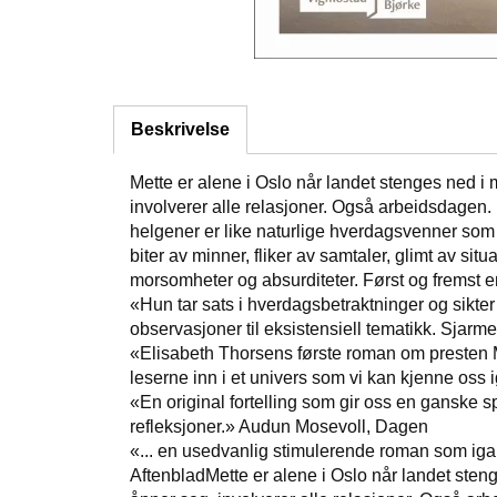
Beskrivelse
Mette er alene i Oslo når landet stenges ned i
involverer alle relasjoner. Også arbeidsdagen.
helgener er like naturlige hverdagsvenner som
biter av minner, fliker av samtaler, glimt av sit
morsomheter og absurditeter. Først og fremst e
«Hun tar sats i hverdagsbetraktninger og sikter
observasjoner til eksistensiell tematikk. Sjarme
«Elisabeth Thorsens første roman om presten Met
leserne inn i et univers som vi kan kjenne oss
«En original fortelling som gir oss en ganske s
refleksjoner.» Audun Mosevoll, Dagen
«... en usedvanlig stimulerende roman som iga
AftenbladMette er alene i Oslo når landet sten