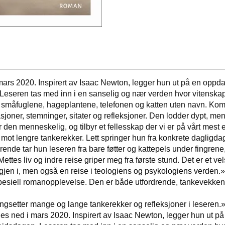
 mars 2020. Inspirert av Isaac Newton, legger hun ut på en oppda
 Leseren tas med inn i en sanselig og nær verden hvor vitenskaps
 småfuglene, hageplantene, telefonen og katten uten navn. Komp
uasjoner, stemninger, sitater og refleksjoner. Den lodder dypt, men
r den menneskelig, og tilbyr et fellesskap der vi er på vårt mes
 mot lengre tankerekker. Lett springer hun fra konkrete dagligda
rende tar hun leseren fra bare føtter og kattepels under fingrene,
tes liv og indre reise griper meg fra første stund. Det er et ve
 igjen i, men også en reise i teologiens og psykologiens verden
pesiell romanopplevelse. Den er både utfordrende, tankevekkende
ngsetter mange og lange tankerekker og refleksjoner i leseren.
ges ned i mars 2020. Inspirert av Isaac Newton, legger hun ut p