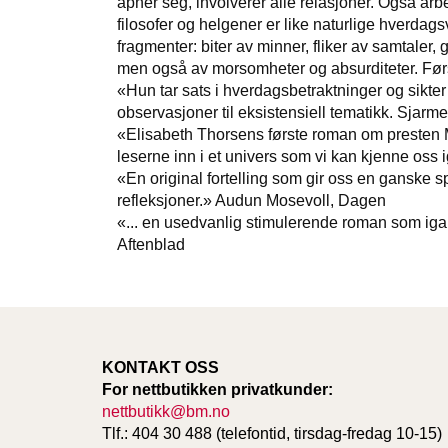
åpner seg, involverer alle relasjoner. Også ar
filosofer og helgener er like naturlige hverd
fragmenter: biter av minner, fliker av samtaler, g
men også av morsomheter og absurditeter. Først
«Hun tar sats i hverdagsbetraktninger og sikter
observasjoner til eksistensiell tematikk. Sjarme
«Elisabeth Thorsens første roman om presten Met
leserne inn i et univers som vi kan kjenne oss
«En original fortelling som gir oss en ganske s
refleksjoner.» Audun Mosevoll, Dagen
«... en usedvanlig stimulerende roman som iga
Aftenblad
KONTAKT OSS
For nettbutikken privatkunder:
nettbutikk@bm.no
Tlf.: 404 30 488 (telefontid, tirsdag-fredag 10-15)