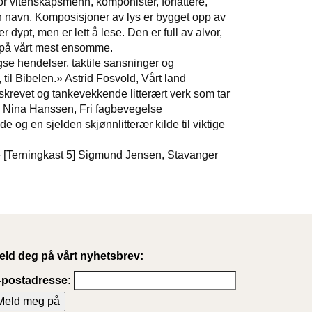
r vitenskapsmenn, komponister, forfattere,
n navn. Komposisjoner av lys er bygget opp av
r dypt, men er lett å lese. Den er full av alvor,
r på vårt mest ensomme.
gse hendelser, taktile sansninger og
 til Bibelen.» Astrid Fosvold, Vårt land
lskrevet og tankevekkende litterært verk som tar
.» Nina Hanssen, Fri fagbevegelse
 og en sjelden skjønnlitterær kilde til viktige
» [Terningkast 5] Sigmund Jensen, Stavanger
eld deg på vårt nyhetsbrev:
-postadresse: