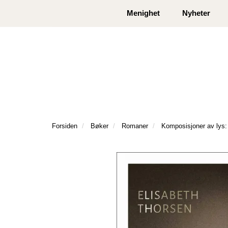
|
|
Kontakt oss
Åpningstider
Logg inn eller
Menighet
Nyheter
Forsiden
Bøker
Romaner
Komposisjoner av lys