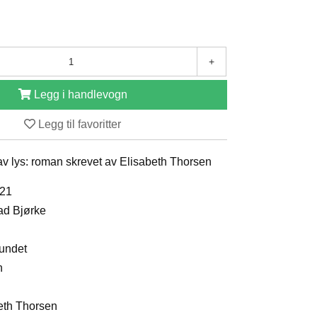
+
Legg i handlevogn
Legg til favoritter
v lys: roman skrevet av Elisabeth Thorsen
021
ad Bjørke
bundet
n
beth Thorsen