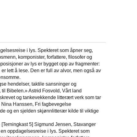
gelsesreise i lys. Spekteret som åpner seg,
menn, komponister, forfattere, filosofer og
osisjoner av lys er bygget opp av fragmenter:
 er lett å lese. Den er full av alvor, men også av
t ensomme.
gse hendelser, taktile sansninger og
 til Bibelen.» Astrid Fosvold, Vårt land
lskrevet og tankevekkende litterært verk som tar
.» Nina Hanssen, Fri fagbevegelse
 og en sjelden skjønnlitterær kilde til viktige
» [Terningkast 5] Sigmund Jensen, Stavanger
å en oppdagelsesreise i lys. Spekteret som