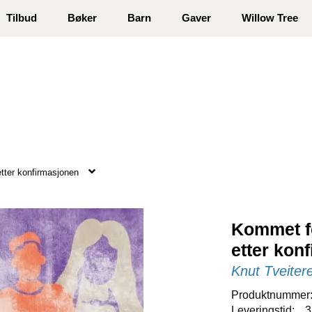
 registrer deg
Tilbud
Bøker
Barn
Gaver
Willow Tree
etter konfirmasjonen
Kommet fo
etter kon
Knut Tveiter
Produktnummer
Leveringstid:
3