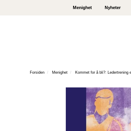
|
|
Kontakt oss
Åpningstider
Logg inn eller
Menighet
Nyheter
Forsiden
Menighet
Kommet for å bli?: Ledertrening 