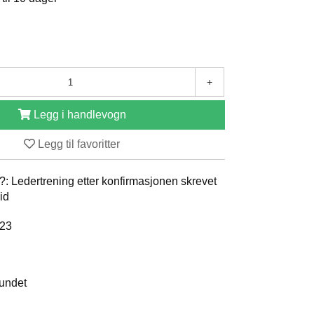
+
Legg i handlevogn
Legg til favoritter
?: Ledertrening etter konfirmasjonen skrevet
id
023
bundet