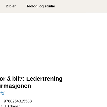
0
Bibler
Teologi og studie
Min side
Infosenter
Favoritter
r å bli?: Ledertrening
firmasjonen
eid
:
9788254315583
 til 10 dager