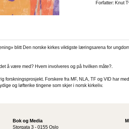
Forfatter: Knut T
trening» blitt Den norske kirkes viktigste læringsarena for ungd
 det å være med? Hvem involveres og på hvilken måte?.
eårig forskningsprosjekt. Forskere fra MF, NLA, TF og VID har med
ige og løfterike tingene som skjer i norsk kirkeliv.
Bok og Media
M
Storgata 3 - 0155 Oslo