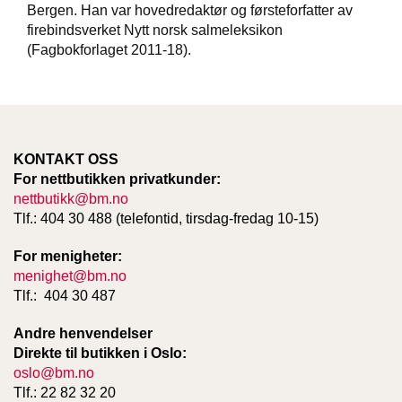
Bergen. Han var hovedredaktør og førsteforfatter av
T
E
firebindsverket Nytt norsk salmeleksikon
O
(Fagbokforlaget 2011-18).
L
O
G
I
O
G
KONTAKT OSS
S
For nettbutikken privatkunder:
T
U
nettbutikk@bm.no
D
Tlf.: 404 30 488 (telefontid, tirsdag-fredag 10-15)
I
E
For menigheter:
menighet@bm.no
Tlf.: 404 30 487
Andre henvendelser
Direkte til butikken i Oslo:
oslo@bm.no
Tlf.: 22 82 32 20