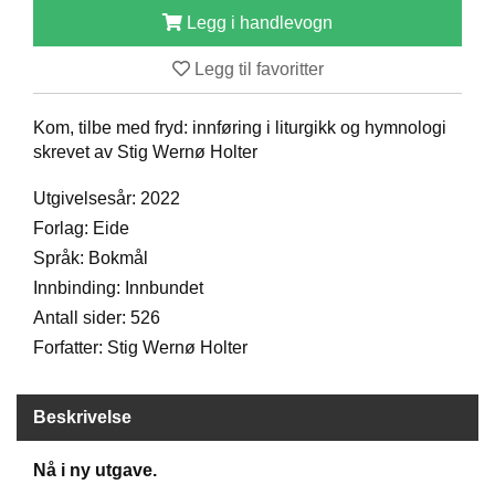
D
Legg i handlevogn
Legg til favoritter
B
Ø
Kom, tilbe med fryd: innføring i liturgikk og hymnologi
K
skrevet av Stig Wernø Holter
E
R
Utgivelsesår: 2022
Forlag: Eide
B
Språk: Bokmål
A
Innbinding: Innbundet
R
Antall sider: 526
N
Forfatter: Stig Wernø Holter
G
Beskrivelse
A
V
E
Nå i ny utgave.
R