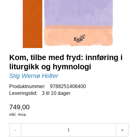
E
N
I
G
H
E
T
Kom, tilbe med fryd: innføring i
N
Y
liturgikk og hymnologi
H
Stig Wernø Holter
E
T
Produktnummer:
9788251408400
E
Leveringstid:
3 til 10 dager
R
749,00
T
inkl. mva.
I
L
-
+
B
U