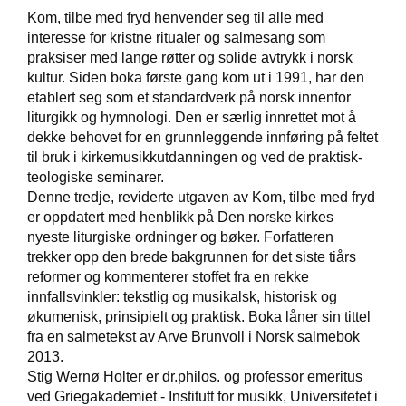
Kom, tilbe med fryd henvender seg til alle med
interesse for kristne ritualer og salmesang som
W
praksiser med lange røtter og solide avtrykk i norsk
I
kultur. Siden boka første gang kom ut i 1991, har den
L
etablert seg som et standardverk på norsk innenfor
L
liturgikk og hymnologi. Den er særlig innrettet mot å
O
W
dekke behovet for en grunnleggende innføring på feltet
T
til bruk i kirkemusikkutdanningen og ved de praktisk-
R
teologiske seminarer.
E
Denne tredje, reviderte utgaven av Kom, tilbe med fryd
E
er oppdatert med henblikk på Den norske kirkes
nyeste liturgiske ordninger og bøker. Forfatteren
trekker opp den brede bakgrunnen for det siste tiårs
B
reformer og kommenterer stoffet fra en rekke
I
innfallsvinkler: tekstlig og musikalsk, historisk og
B
økumenisk, prinsipielt og praktisk. Boka låner sin tittel
L
fra en salmetekst av Arve Brunvoll i Norsk salmebok
E
R
2013.
Stig Wernø Holter er dr.philos. og professor emeritus
ved Griegakademiet - Institutt for musikk, Universitetet i