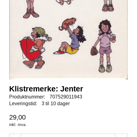
E
N
I
G
H
E
T
N
Y
H
E
T
E
Klistremerke: Jenter
R
Produktnummer:
707529011943
Leveringstid:
3 til 10 dager
T
29,00
I
inkl. mva.
L
B
U