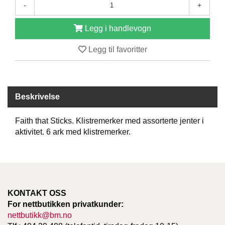
-
+
D
Legg i handlevogn
B
Legg til favoritter
Ø
K
E
R
Beskrivelse
B
Faith that Sticks. Klistremerker med assorterte jenter i
A
aktivitet. 6 ark med klistremerker.
R
N
G
A
KONTAKT OSS
V
For nettbutikken privatkunder:
E
nettbutikk@bm.no
R