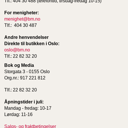
Tlf.: 404 30 488 (telefontid, tirsdag-fredag 10-15)
For menigheter:
W
menighet@bm.no
I
Tlf.: 404 30 487
L
L
Andre henvendelser
O
W
Direkte til butikken i Oslo:
T
oslo@bm.no
R
Tlf.: 22 82 32 20
E
E
Bok og Media
Storgata 3 - 0155 Oslo
Org.nr.: 917 221 812
B
I
Tlf.: 22 82 32 20
B
L
Åpningstider i juli:
E
Mandag - fredag: 10-17
R
Lørdag: 11-16
Salgs- og fraktbetingelser