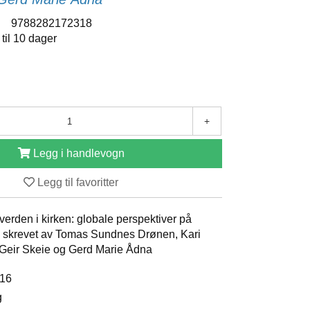
:
9788282172318
 til 10 dager
+
Legg i handlevogn
Legg til favoritter
 verden i kirken: globale perspektiver på
 skrevet av Tomas Sundnes Drønen, Kari
 Geir Skeie og Gerd Marie Ådna
016
g