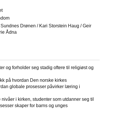
et
endom
 Sundnes Drønen / Kari Storstein Haug / Geir
rie Ådna
g forholder seg stadig oftere til religiøst og
ikk på hvordan Den norske kirkes
dan globale prosesser påvirker læring i
e nivåer i kirken, studenter som utdanner seg til
rosesser skaper for barns og unges