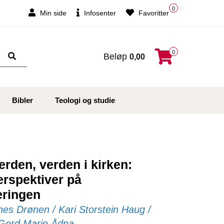
0
Min side
Infosenter
Favoritter
0
Beløp
0,00
Bibler
Teologi og studie
erden, verden i kirken:
erspektiver på
æringen
s Drønen / Kari Storstein Haug /
 Gerd Marie Ådna