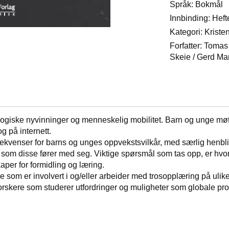
Språk: Bokmål
Innbinding: Heft
Kategori: Krist
Forfatter: Tomas
Skeie / Gerd Ma
iske nyvinninger og menneskelig mobilitet. Barn og unge møter o
og på internett.
ekvenser for barns og unges oppvekstsvilkår, med særlig henbl
 som disse fører med seg. Viktige spørsmål som tas opp, er hvor
kaper for formidling og læring.
lle som er involvert i og/eller arbeider med trosopplæring på ulik
g forskere som studerer utfordringer og muligheter som globale p