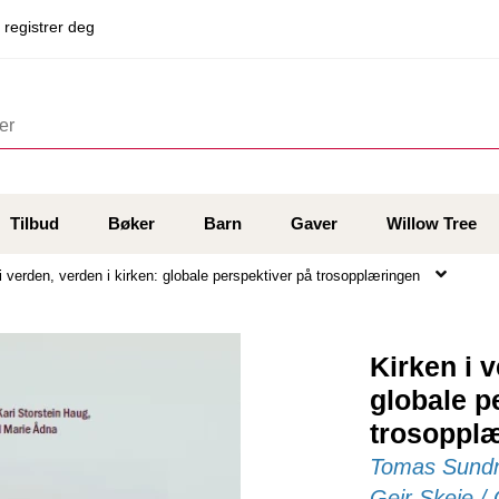
 registrer deg
Tilbud
Bøker
Barn
Gaver
Willow Tree
i verden, verden i kirken: globale perspektiver på trosopplæringen
Kirken i v
globale p
trosoppl
Tomas Sundne
Geir Skeie /