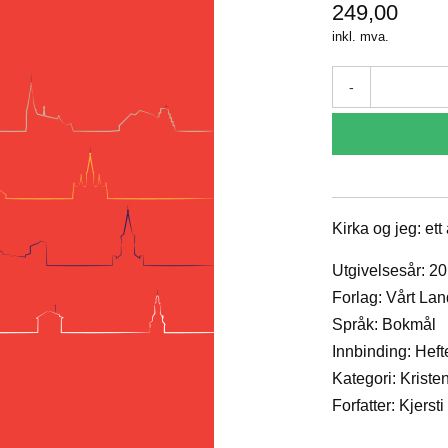
249,00
inkl. mva.
-
Kirka og jeg: ett
Utgivelsesår: 2
Forlag: Vårt La
Språk: Bokmål
Innbinding: Heft
Kategori: Krist
Forfatter: Kjerst