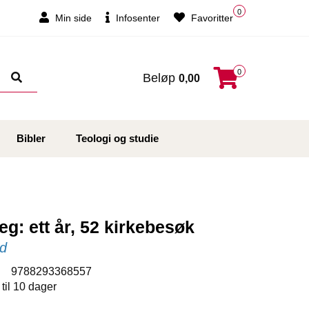
0
Min side
Infosenter
Favoritter
0
Beløp
0,00
Bibler
Teologi og studie
eg: ett år, 52 kirkebesøk
ad
:
9788293368557
 til 10 dager