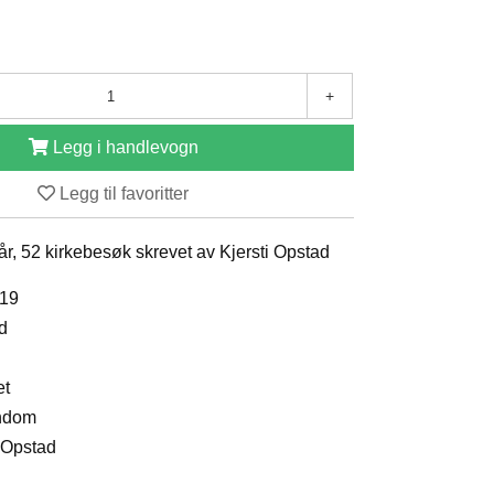
+
Legg i handlevogn
Legg til favoritter
 år, 52 kirkebesøk skrevet av Kjersti Opstad
019
nd
et
endom
i Opstad