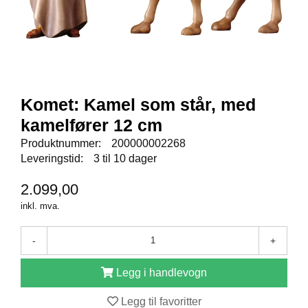
E
N
I
G
H
E
T
Komet: Kamel som står, med
kamelfører 12 cm
N
Y
Produktnummer:
200000002268
H
Leveringstid:
3 til 10 dager
E
T
2.099,00
E
inkl. mva.
R
-
+
T
I
Legg i handlevogn
L
B
Legg til favoritter
U