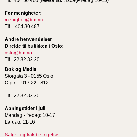
Tlf.: 404 30 488 (telefontid, tirsdag-fredag 10-15)
For menigheter:
W
menighet@bm.no
I
Tlf.: 404 30 487
L
L
Andre henvendelser
O
Direkte til butikken i Oslo:
W
T
oslo@bm.no
R
Tlf.: 22 82 32 20
E
Bok og Media
E
Storgata 3 - 0155 Oslo
Org.nr.: 917 221 812
B
Tlf.: 22 82 32 20
I
B
L
Åpningstider i juli:
E
Mandag - fredag: 10-17
R
Lørdag: 11-16
Salgs- og fraktbetingelser