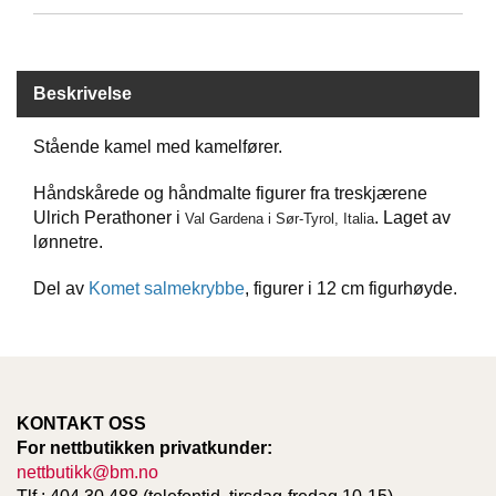
D
Beskrivelse
B
Ø
K
Stående kamel med kamelfører.
E
R
Håndskårede og håndmalte figurer fra treskjærene
Ulrich Perathoner i
. Laget av
Val Gardena i Sør-Tyrol, Italia
lønnetre.
B
A
Del av
Komet salmekrybbe
, figurer i 12 cm figurhøyde.
R
N
G
A
KONTAKT OSS
V
For nettbutikken privatkunder:
E
nettbutikk@bm.no
R