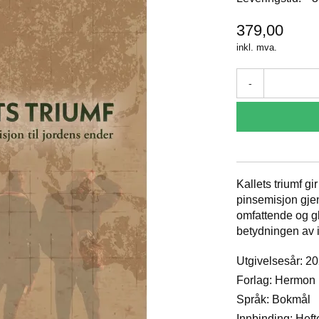
379,00
inkl. mva.
-
Kallets triumf gir
pinsemisjon gje
omfattende og gl
betydningen av i
Utgivelsesår: 2
Forlag: Hermon
Språk: Bokmål
Innbinding: Heft