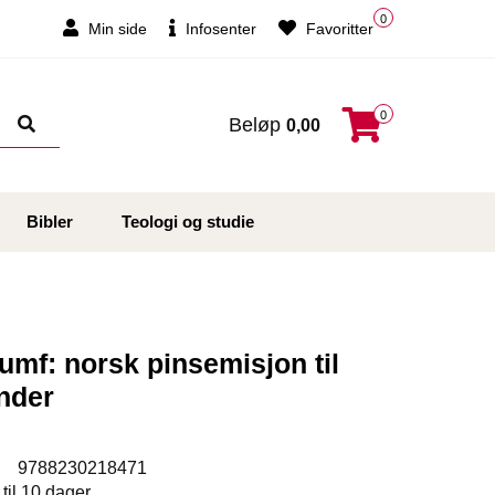
0
Min side
Infosenter
Favoritter
0
Beløp
0,00
Bibler
Teologi og studie
iumf: norsk pinsemisjon til
nder
:
9788230218471
 til 10 dager