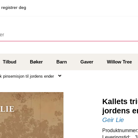
 registrer deg
Tilbud
Bøker
Barn
Gaver
Willow Tree
sk pinsemisjon til jordens ender
Kallets tr
jordens e
Geir Lie
Produktnummer
Leveringstid:
3