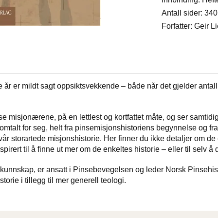
Antall sider: 340
Forfatter: Geir L
r er mildt sagt oppsiktsvekkende – både når det gjelder antall 
se misjonærene, på en lettlest og kortfattet måte, og ser samtidi
mtalt for seg, helt fra pinsemisjonshistoriens begynnelse og fra
 i vår storartede misjonshistorie. Her finner du ikke detaljer om d
irert til å finne ut mer om de enkeltes historie – eller til selv å d
kunnskap, er ansatt i Pinsebevegelsen og leder Norsk Pinsehist
orie i tillegg til mer generell teologi.