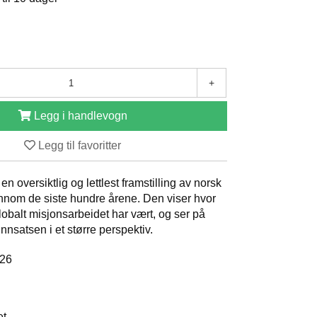
+
Legg i handlevogn
Legg til favoritter
 en oversiktlig og lettlest framstilling av norsk
nnom de siste hundre årene. Den viser hvor
obalt misjonsarbeidet har vært, og ser på
nnsatsen i et større perspektiv.
026
et