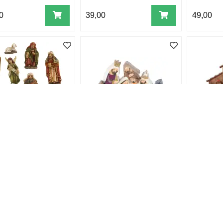
0
39,00
49,00
rybbe 11 figurer
Julekrybbe 5 deler
Julekryb
m
farger
11 cm 
0
599,00
899,00