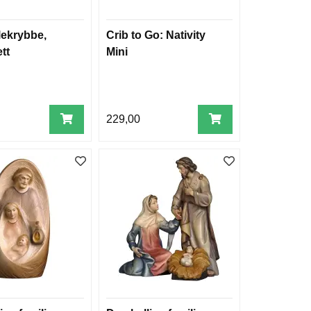
lekrybbe,
Crib to Go: Nativity
tt
Mini
229,00