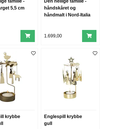
ige familie -
Den hellige familie -
arget 5,5 cm
håndskåret og
håndmalt i Nord-Italia
1.699,00
ill krybbe
Englespill krybbe
ll
gull