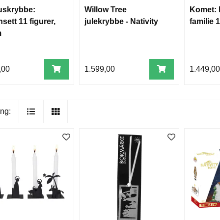
uskrybbe:
Willow Tree
Komet: 
sett 11 figurer,
julekrybbe - Nativity
familie 
m
,00
1.599,00
1.449,0
ng: