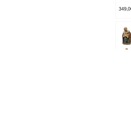
349,0
Julek
5,5 c
559,0