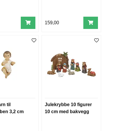
159,00
n til
Julekrybbe 10 figurer
bben 3,2 cm
10 cm med bakvegg