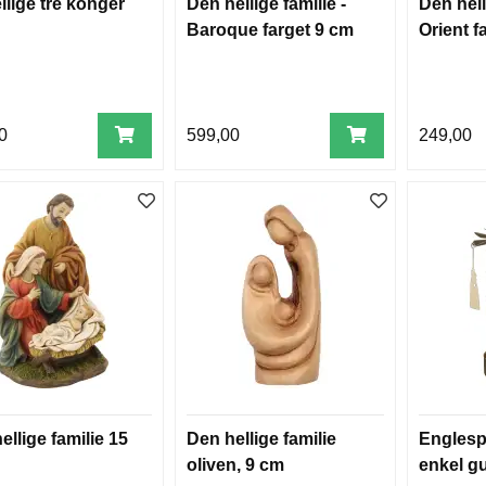
llige tre konger
Den hellige familie -
Den hell
Baroque farget 9 cm
Orient f
0
599,00
249,00
ellige familie 15
Den hellige familie
Englesp
oliven, 9 cm
enkel gu