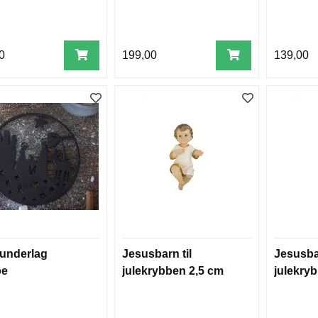
0
199,00
139,00
underlag
Jesusbarn til
Jesusbar
be
julekrybben 2,5 cm
julekry