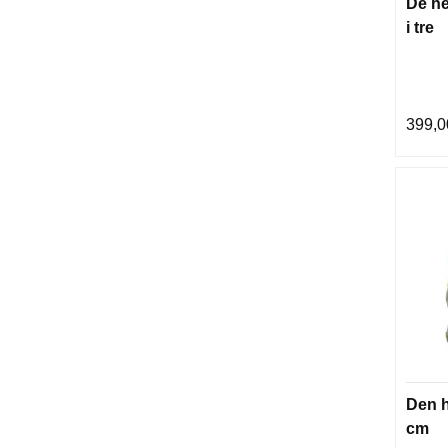
De he
i tre
399,0
Den h
cm