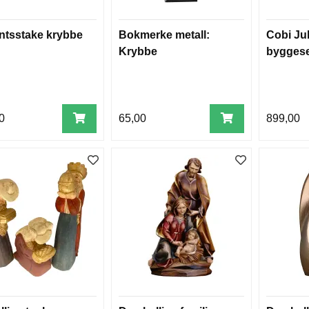
ntsstake krybbe
Bokmerke metall:
Cobi Ju
Krybbe
byggese
0
65,00
899,00