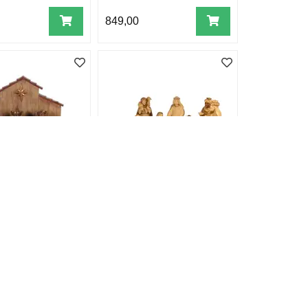
849,00
be 9 figurer
Julekrybbe Komet: 2-
med bakvegg
farget brun 12cm 12
figurer
4.499,00