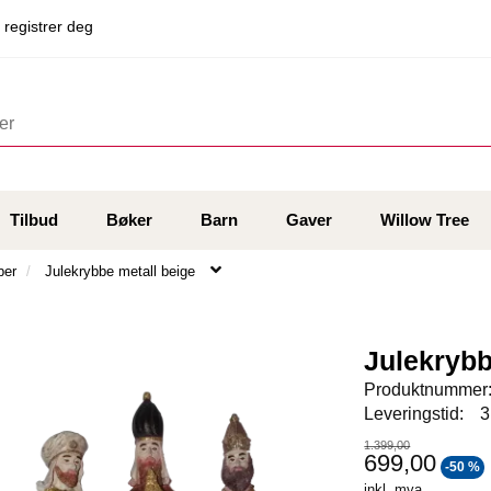
 registrer deg
Tilbud
Bøker
Barn
Gaver
Willow Tree
ber
Julekrybbe metall beige
Julekrybb
Produktnummer
Leveringstid:
3
1.399,00
699,00
-50 %
inkl. mva.