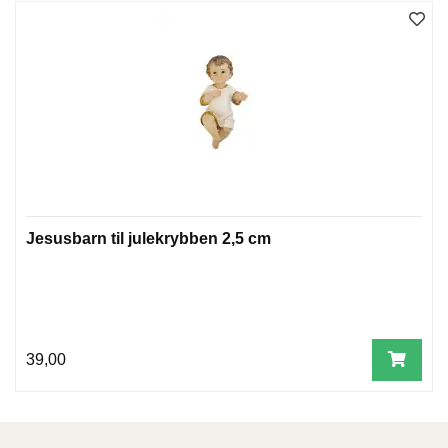
W
I
L
L
O
W
T
R
E
E
Jesusbarn til julekrybben 2,5 cm
B
I
B
L
39,00
E
R