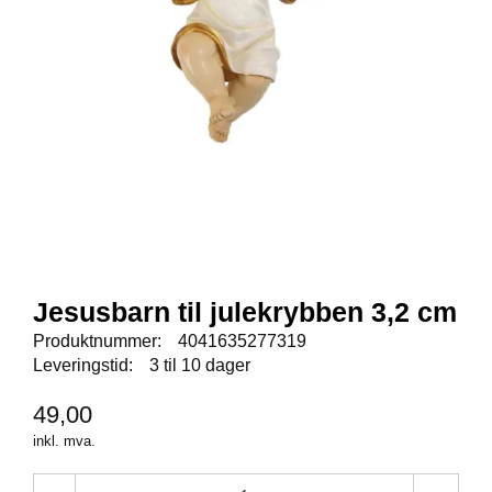
E
N
I
G
H
E
T
N
Y
H
E
T
Jesusbarn til julekrybben 3,2 cm
E
R
Produktnummer:
4041635277319
Leveringstid:
3 til 10 dager
T
49,00
I
inkl. mva.
L
B
U