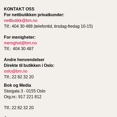
T
E
KONTAKT OSS
O
For nettbutikken privatkunder:
L
nettbutikk@bm.no
O
Tlf.: 404 30 488 (telefontid, tirsdag-fredag 10-15)
G
I
For menigheter:
O
G
menighet@bm.no
S
Tlf.: 404 30 487
T
U
Andre henvendelser
D
Direkte til butikken i Oslo:
I
oslo@bm.no
E
Tlf.: 22 82 32 20
Bok og Media
Storgata 3 - 0155 Oslo
Org.nr.: 917 221 812
Tlf.: 22 82 32 20