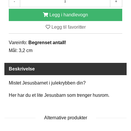
-
+
D
Legg i handlevogn
B
Legg til favoritter
Ø
K
E
Vareinfo:
Begrenset antall!
R
Mål: 3,2 cm
B
Beskrivelse
A
R
Mistet Jesusbarnet i julekrybben din?
N
Her har du et lite Jesusbarn som trenger husrom.
G
A
V
Alternative produkter
E
R