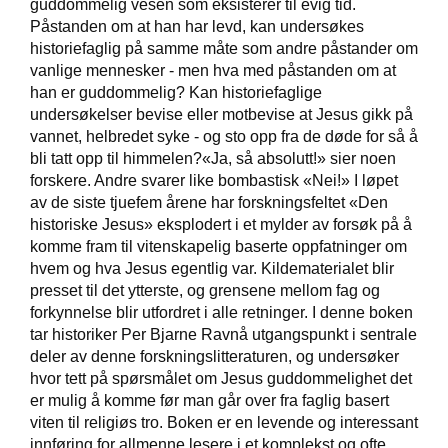
guddommelig vesen som eksisterer til evig tid.
Påstanden om at han har levd, kan undersøkes
historiefaglig på samme måte som andre påstander om
W
vanlige mennesker - men hva med påstanden om at
I
han er guddommelig? Kan historiefaglige
L
L
undersøkelser bevise eller motbevise at Jesus gikk på
O
vannet, helbredet syke - og sto opp fra de døde for så å
W
bli tatt opp til himmelen?«Ja, så absolutt!» sier noen
T
forskere. Andre svarer like bombastisk «Nei!» I løpet
R
av de siste tjuefem årene har forskningsfeltet «Den
E
historiske Jesus» eksplodert i et mylder av forsøk på å
E
komme fram til vitenskapelig baserte oppfatninger om
hvem og hva Jesus egentlig var. Kildematerialet blir
presset til det ytterste, og grensene mellom fag og
B
forkynnelse blir utfordret i alle retninger. I denne boken
I
B
tar historiker Per Bjarne Ravnå utgangspunkt i sentrale
L
deler av denne forskningslitteraturen, og undersøker
E
hvor tett på spørsmålet om Jesus guddommelighet det
R
er mulig å komme før man går over fra faglig basert
viten til religiøs tro. Boken er en levende og interessant
innføring for allmenne lesere i et komplekst og ofte