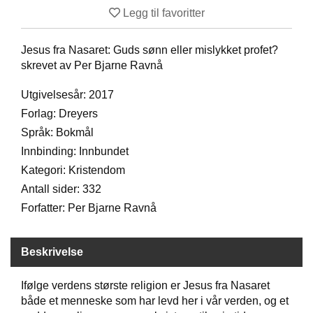
Legg til favoritter
D
Jesus fra Nasaret: Guds sønn eller mislykket profet?
B
skrevet av Per Bjarne Ravnå
Ø
K
Utgivelsesår: 2017
E
Forlag: Dreyers
R
Språk: Bokmål
Innbinding: Innbundet
B
Kategori: Kristendom
A
Antall sider: 332
R
N
Forfatter: Per Bjarne Ravnå
G
Beskrivelse
A
V
Ifølge verdens største religion er Jesus fra Nasaret
E
både et menneske som har levd her i vår verden, og et
R