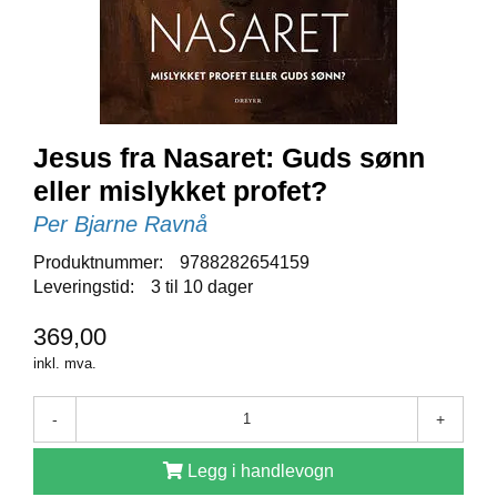
E
N
I
G
H
E
T
Jesus fra Nasaret: Guds sønn
eller mislykket profet?
N
Per Bjarne Ravnå
Y
H
Produktnummer:
9788282654159
E
Leveringstid:
3 til 10 dager
T
E
369,00
R
inkl. mva.
T
-
+
I
L
Legg i handlevogn
B
U