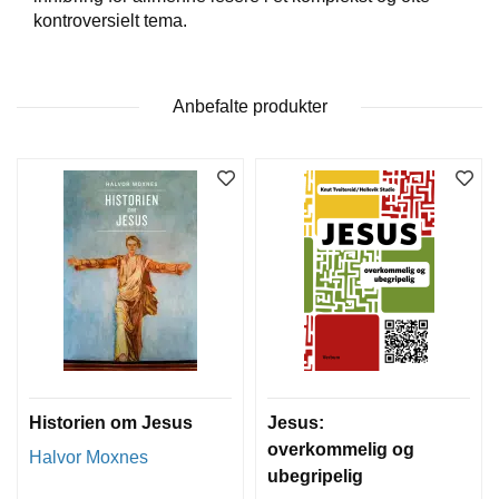
T
kontroversielt tema.
E
O
L
O
Anbefalte produkter
G
I
O
G
S
T
U
D
I
E
Historien om Jesus
Jesus:
overkommelig og
Halvor Moxnes
ubegripelig