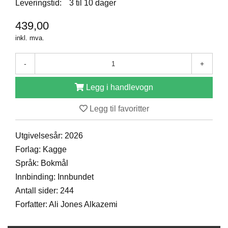
Leveringstid:
3 til 10 dager
D
439,00
inkl. mva.
B
Ø
K
-
+
E
R
Legg i handlevogn
Legg til favoritter
B
A
Utgivelsesår: 2026
R
N
Forlag: Kagge
Språk: Bokmål
Innbinding: Innbundet
G
Antall sider: 244
A
V
Forfatter: Ali Jones Alkazemi
E
R