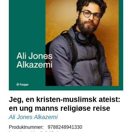
E
N
I
G
H
E
T
N
Y
H
E
T
E
R
Jeg, en kristen-muslimsk ateist:
en ung manns religiøse reise
T
I
Ali Jones Alkazemi
L
B
Produktnummer:
9788248941330
U