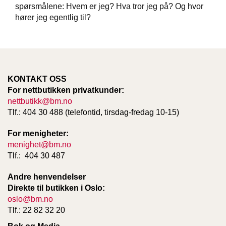
T
spørsmålene: Hvem er jeg? Hva tror jeg på? Og hvor
E
hører jeg egentlig til?
O
L
O
G
I
O
KONTAKT OSS
G
For nettbutikken privatkunder:
S
nettbutikk@bm.no
T
U
Tlf.: 404 30 488 (telefontid, tirsdag-fredag 10-15)
D
I
For menigheter:
E
menighet@bm.no
Tlf.: 404 30 487
Andre henvendelser
Direkte til butikken i Oslo:
oslo@bm.no
Tlf.: 22 82 32 20