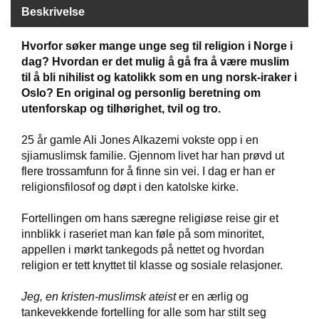
Beskrivelse
W
Hvorfor søker mange unge seg til religion i Norge i
I
dag? Hvordan er det mulig å gå fra å være muslim
L
til å bli nihilist og katolikk som en ung norsk-iraker i
L
Oslo? En original og personlig beretning om
O
W
utenforskap og tilhørighet, tvil og tro.
T
R
25 år gamle Ali Jones Alkazemi vokste opp i en
E
sjiamuslimsk familie. Gjennom livet har han prøvd ut
E
flere trossamfunn for å finne sin vei. I dag er han er
religionsfilosof og døpt i den katolske kirke.
B
Fortellingen om hans særegne religiøse reise gir et
I
innblikk i raseriet man kan føle på som minoritet,
B
appellen i mørkt tankegods på nettet og hvordan
L
E
religion er tett knyttet til klasse og sosiale relasjoner.
R
Jeg, en kristen-muslimsk ateist
er en ærlig og
tankevekkende fortelling for alle som har stilt seg