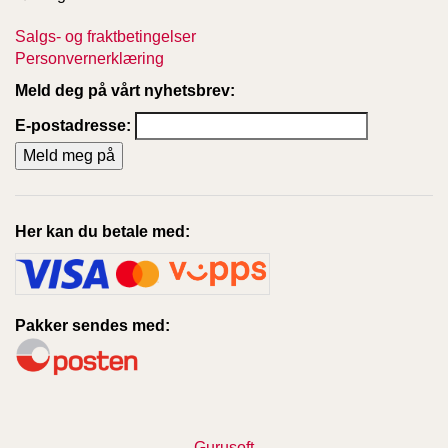
T
E
Salgs- og fraktbetingelser
O
Personvernerklæring
L
O
Meld deg på vårt nyhetsbrev:
G
E-postadresse:
I
O
G
S
T
U
Her kan du betale med:
D
I
E
Pakker sendes med:
Gurusoft