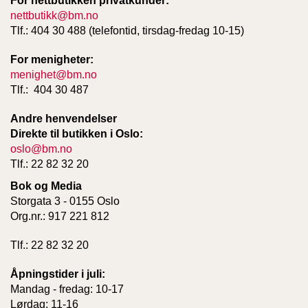
For nettbutikken privatkunder:
nettbutikk@bm.no
Tlf.: 404 30 488 (telefontid, tirsdag-fredag 10-15)
W
I
For menigheter:
L
menighet@bm.no
L
Tlf.: 404 30 487
O
W
T
Andre henvendelser
R
Direkte til butikken i Oslo:
E
oslo@bm.no
E
Tlf.: 22 82 32 20
Bok og Media
Storgata 3 - 0155 Oslo
B
Org.nr.: 917 221 812
I
B
L
Tlf.: 22 82 32 20
E
R
Åpningstider i juli:
Mandag - fredag: 10-17
Lørdag: 11-16