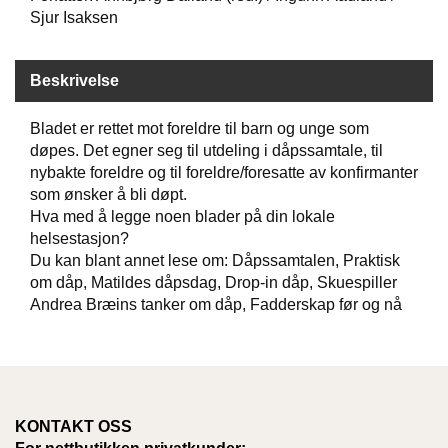
Sjur Isaksen
D
Beskrivelse
B
Ø
K
Bladet er rettet mot foreldre til barn og unge som
E
døpes. Det egner seg til utdeling i dåpssamtale, til
R
nybakte foreldre og til foreldre/foresatte av konfirmanter
som ønsker å bli døpt.
Hva med å legge noen blader på din lokale
B
helsestasjon?
A
Du kan blant annet lese om: Dåpssamtalen, Praktisk
R
om dåp, Matildes dåpsdag, Drop-in dåp, Skuespiller
N
Andrea Bræins tanker om dåp, Fadderskap før og nå
G
A
V
E
KONTAKT OSS
R