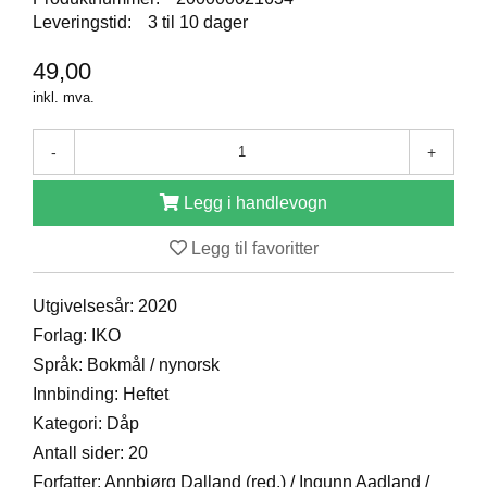
E
Leveringstid:
3 til 10 dager
N
I
49,00
G
H
inkl. mva.
E
T
-
+
Legg i handlevogn
N
Y
H
Legg til favoritter
E
T
Utgivelsesår: 2020
E
R
Forlag: IKO
Språk: Bokmål / nynorsk
Innbinding: Heftet
T
Kategori: Dåp
I
L
Antall sider: 20
B
Forfatter: Annbjørg Dalland (red.) / Ingunn Aadland /
U