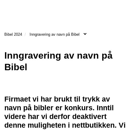
l
l
g
e
e
g
H
n
n
l
O
a
a
e
V
v
v
n
E
Bibel 2024
Inngravering av navn på Bibel
i
i
a
D
g
g
v
M
a
a
E
i
Inngravering av navn på
N
t
t
g
Y
i
i
a
Bibel
o
o
t
n
n
i
o
n
Firmaet vi har brukt til trykk av
navn på bibler er konkurs. Inntil
videre har vi derfor deaktivert
denne muligheten i nettbutikken. Vi