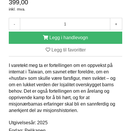
399,00
D
inkl. mva.
-
+
B
Ø
K
Legg i handlevogn
E
R
Legg til favoritter
I varetekt meg ta er fortellingen om en oppvekst på
B
internat i Taiwan, om savnet etter foreldre, om en
A
«husfar» som skulle være farsfigur, men sviktet – og
R
N
om en lukket verden der lojalitet overskygget barns
behov. Det er også fortellingen om en årelang og
opprivende kamp for å bli hørt, og for at
misjonærbarnas erfaringer skal bli en sannferdig og
G
A
anerkjent del av misjonshistorien.
V
E
Utgivelsesår: 2025
R
Forlag: Pelikanen