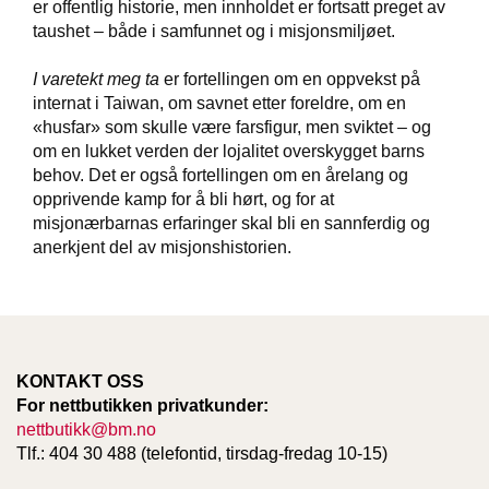
er offentlig historie, men innholdet er fortsatt preget av
T
taushet – både i samfunnet og i misjonsmiljøet.
E
O
L
I varetekt meg ta
er fortellingen om en oppvekst på
O
internat i Taiwan, om savnet etter foreldre, om en
G
«husfar» som skulle være farsfigur, men sviktet – og
I
om en lukket verden der lojalitet overskygget barns
O
behov. Det er også fortellingen om en årelang og
G
S
opprivende kamp for å bli hørt, og for at
T
misjonærbarnas erfaringer skal bli en sannferdig og
U
anerkjent del av misjonshistorien.
D
I
E
KONTAKT OSS
For nettbutikken privatkunder:
nettbutikk@bm.no
Tlf.: 404 30 488 (telefontid, tirsdag-fredag 10-15)