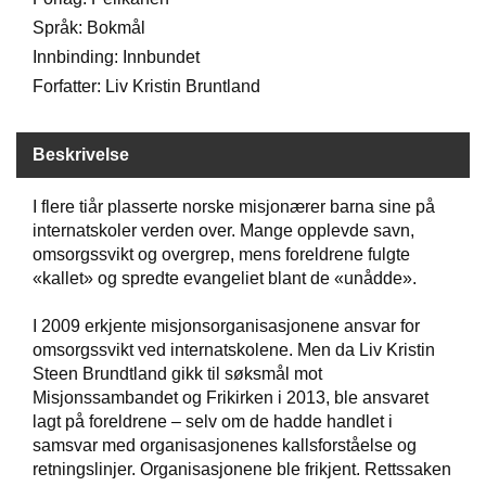
Språk: Bokmål
Innbinding: Innbundet
W
I
Forfatter: Liv Kristin Bruntland
L
L
O
Beskrivelse
W
T
R
I flere tiår plasserte norske misjonærer barna sine på
E
internatskoler verden over. Mange opplevde savn,
E
omsorgssvikt og overgrep, mens foreldrene fulgte
«kallet» og spredte evangeliet blant de «unådde».
B
I 2009 erkjente misjonsorganisasjonene ansvar for
I
omsorgssvikt ved internatskolene. Men da Liv Kristin
B
Steen Brundtland gikk til søksmål mot
L
Misjonssambandet og Frikirken i 2013, ble ansvaret
E
lagt på foreldrene – selv om de hadde handlet i
R
samsvar med organisasjonenes kallsforståelse og
retningslinjer. Organisasjonene ble frikjent. Rettssaken