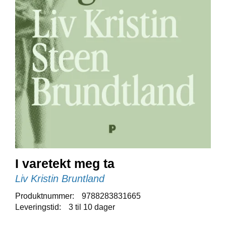
E
N
I
G
H
E
T
N
Y
H
E
T
E
R
I varetekt meg ta
Liv Kristin Bruntland
T
Produktnummer:
9788283831665
I
L
Leveringstid:
3 til 10 dager
B
U