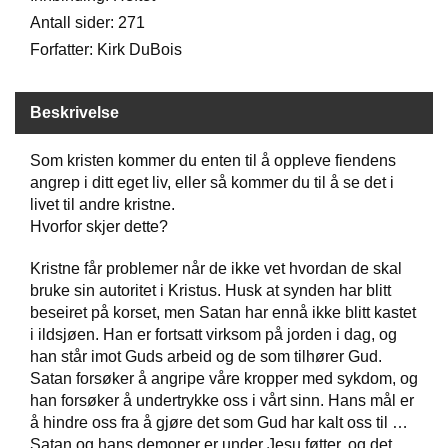
Antall sider: 271
Forfatter: Kirk DuBois
W
I
L
Beskrivelse
L
O
W
Som kristen kommer du enten til å oppleve fiendens
T
angrep i ditt eget liv, eller så kommer du til å se det i
R
livet til andre kristne.
E
Hvorfor skjer dette?
E
Kristne får problemer når de ikke vet hvordan de skal
bruke sin autoritet i Kristus. Husk at synden har blitt
B
beseiret på korset, men Satan har ennå ikke blitt kastet
I
B
i ildsjøen. Han er fortsatt virksom på jorden i dag, og
L
han står imot Guds arbeid og de som tilhører Gud.
E
Satan forsøker å angripe våre kropper med sykdom, og
R
han forsøker å undertrykke oss i vårt sinn. Hans mål er
å hindre oss fra å gjøre det som Gud har kalt oss til …
Satan og hans demoner er under Jesu føtter, og det