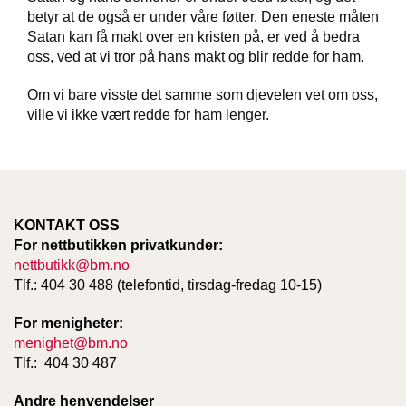
T
betyr at de også er under våre føtter. Den eneste måten
E
Satan kan få makt over en kristen på, er ved å bedra
O
oss, ved at vi tror på hans makt og blir redde for ham.
L
O
Om vi bare visste det samme som djevelen vet om oss,
G
I
ville vi ikke vært redde for ham lenger.
O
G
S
T
U
D
KONTAKT OSS
I
For nettbutikken privatkunder:
E
nettbutikk@bm.no
Tlf.: 404 30 488 (telefontid, tirsdag-fredag 10-15)
For menigheter:
menighet@bm.no
Tlf.: 404 30 487
Andre henvendelser