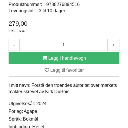
Produktnummer:
9788276894516
D
Leveringstid:
3 til 10 dager
279,00
B
Ø
inkl. mva.
K
E
-
+
R
Legg i handlevogn
B
Legg til favoritter
A
R
N
I mitt navn: Forstå den troendes autoritet over mørkets
makter skrevet av Kirk DuBois
G
Utgivelsesår: 2024
A
Forlag: Agape
V
E
Språk: Bokmål
R
Innbinding: Heftet