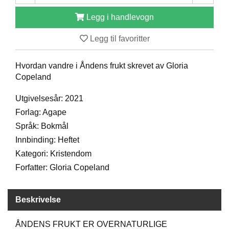
D
Legg i handlevogn
Legg til favoritter
B
Ø
K
Hvordan vandre i Åndens frukt skrevet av Gloria
E
Copeland
R
Utgivelsesår: 2021
Forlag: Agape
B
Språk: Bokmål
A
R
Innbinding: Heftet
N
Kategori: Kristendom
Forfatter: Gloria Copeland
G
A
Beskrivelse
V
E
R
ÅNDENS FRUKT ER OVERNATURLIGE