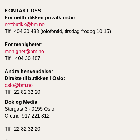
T
E
KONTAKT OSS
O
For nettbutikken privatkunder:
L
nettbutikk@bm.no
O
Tlf.: 404 30 488 (telefontid, tirsdag-fredag 10-15)
G
I
For menigheter:
O
G
menighet@bm.no
S
Tlf.: 404 30 487
T
U
Andre henvendelser
D
Direkte til butikken i Oslo:
I
oslo@bm.no
E
Tlf.: 22 82 32 20
Bok og Media
Storgata 3 - 0155 Oslo
Org.nr.: 917 221 812
Tlf.: 22 82 32 20