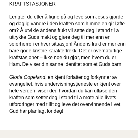
KRAFTSTASJONER
Lengter du etter å ligne på og leve som Jesus gjorde
W
I
og daglig vandre i den kraften som himmelen gir løfte
L
om? Å utvikle åndens frukt vil sette deg i stand til å
L
uttrykke Guds makt og gjøre deg til mer enn en
O
seierherre i enhver situasjon! Åndens frukt er mer enn
W
bare gode kristne karaktertrekk. Det er overnaturlige
T
kraftstasjoner – ikke noe du gjør, men hvem du er i
R
E
Ham. De viser din sanne identitet som et Guds barn.
E
Gloria Copeland
, en kjent forfatter og forkynner av
evangeliet, hvis undervisningstjeneste er kjent over
hele verden, viser deg hvordan du kan utløse den
B
I
kraften som setter deg i stand til å møte alle livets
B
utfordringer med tillit og leve det overvinnende livet
L
Gud har planlagt for deg!
E
R