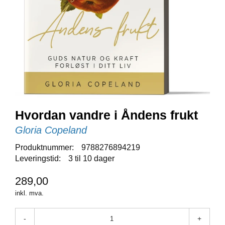
E
N
I
G
H
E
T
N
Y
Hvordan vandre i Åndens frukt
H
E
Gloria Copeland
T
E
Produktnummer:
9788276894219
R
Leveringstid:
3 til 10 dager
289,00
T
inkl. mva.
I
L
B
-
+
U